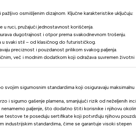
žljivo osmišljenim dizajnom. Ključne karakteristike uključuju:
e u ruci, pružajući jednostavnost korišćenja.
igurava dugotrajnost i otpor prema svakodnevnom trošenju.
 u svaki stil – od klasičnog do futurističkog.
avaju preciznost i pouzdanost prilikom svakog paljenja.
čnim, već i modnim dodatkom koji odražava suvremen životni s
o svojim sigurnosnim standardima koji osiguravaju maksimalnu 
 i sigurno gašenje plamena, smanjujući rizik od neželjenih inc
enamerno paljenje, što dodatno štiti korisnike i njihovu okolin
e testove te poseduju sertifikate koji potvrđuju njihovu pouzd
ijim industrijskim standardima, čime se garantuje visoki stepen