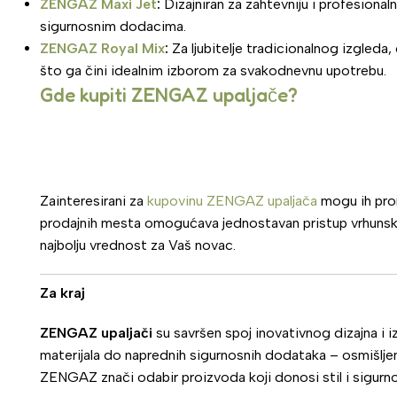
ZENGAZ Maxi Jet
:
Dizajniran za zahtevniju i profesiona
sigurnosnim dodacima.
ZENGAZ Royal Mix
:
Za ljubitelje tradicionalnog izgleda
što ga čini idealnim izborom za svakodnevnu upotrebu.
Gde kupiti ZENGAZ upaljače?
Zainteresirani za
kupovinu ZENGAZ upaljača
mogu ih pron
prodajnih mesta omogućava jednostavan pristup vrhunsk
najbolju vrednost za Vaš novac.
Za kraj
ZENGAZ upaljači
su savršen spoj inovativnog dizajna i 
materijala do naprednih sigurnosnih dodataka – osmišljen
ZENGAZ znači odabir proizvoda koji donosi stil i sigurno