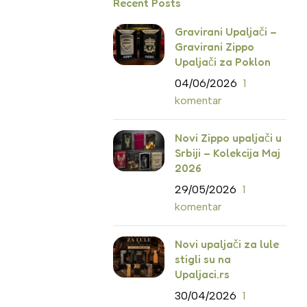
Recent Posts
Gravirani Upaljači –
Gravirani Zippo
Upaljači za Poklon
04/06/2026
1
komentar
Novi Zippo upaljači u
Srbiji – Kolekcija Maj
2026
29/05/2026
1
komentar
Novi upaljači za lule
stigli su na
Upaljaci.rs
30/04/2026
1