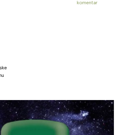
komentar
nske
nu