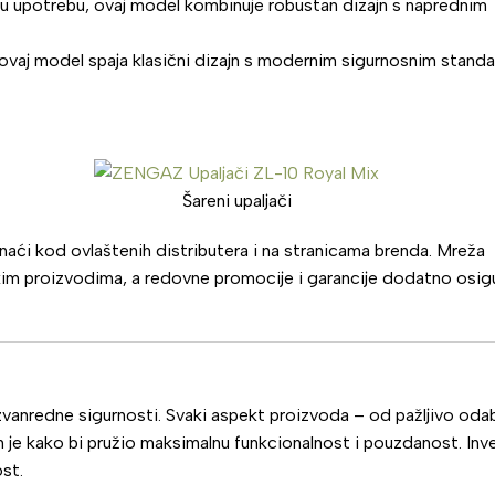
lnu upotrebu, ovaj model kombinuje robustan dizajn s naprednim
, ovaj model spaja klasični dizajn s modernim sigurnosnim stand
Šareni upaljači
aći kod ovlaštenih distributera i na stranicama brenda. Mreža
im proizvodima, a redovne promocije i garancije dodatno osig
izvanredne sigurnosti. Svaki aspekt proizvoda – od pažljivo oda
 je kako bi pružio maksimalnu funkcionalnost i pouzdanost. Inve
st.