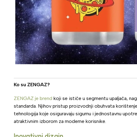
Ko su ZENGAZ?
ZENGAZ je brend
koji se ističe u segmentu upaljača, nag
standarda. Njihov pristup proizvodnji obuhvata korištenje
tehnologija koje osiguravaju sigurnu i jednostavnu upotre
atraktivnim izborom za moderne korisnike.
Inovativni dizajn