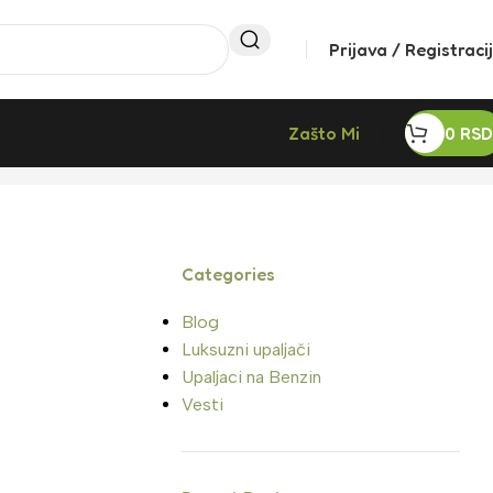
Prijava / Registraci
Zašto Mi
0
RSD
Categories
Blog
Luksuzni upaljači
Upaljaci na Benzin
Vesti