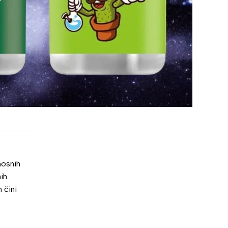
nosnih
ih
 čini