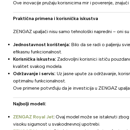
Ove inovacije pružaju korisnicima mir i poverenje, znajući d
Praktična primena i korisnička iskustva
ZENGAZ upaljači nisu samo tehnološki napredni – oni su 
Jednostavnost korištenja:
Bilo da se radi o paljenju svi
efikasnu funkcionalnost.
Korisnička iskustva:
Zadovoljni korisnici ističu pouzdan
kvalitet svakog modela.
Održavanje i servis:
Uz jasne upute za održavanje, korisni
optimalnu funkcionalnost.
Ove primene potvrđuju da je investicija u ZENGAZ upalja
Najbolji modeli:
ZENGAZ Royal Jet
:
Ovaj model može se istaknuti zbog 
visoku sigurnost u svakodnevnoj upotrebi.