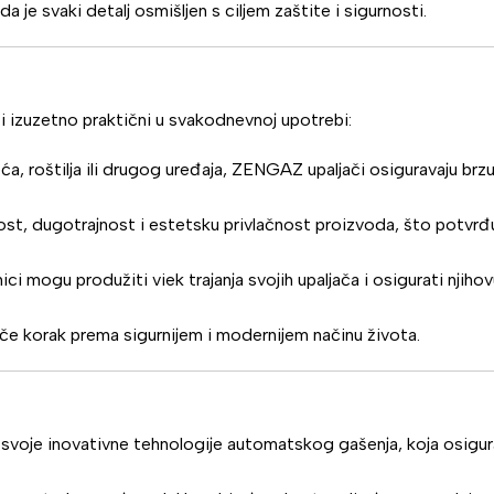
a je svaki detalj osmišljen s ciljem zaštite i sigurnosti.
i izuzetno praktični u svakodnevnoj upotrebi:
eća, roštilja ili drugog uređaja, ZENGAZ upaljači osiguravaju brzu
ost, dugotrajnost i estetsku privlačnost proizvoda, što potvrđ
ci mogu produžiti viek trajanja svojih upaljača i osigurati njiho
če korak prema sigurnijem i modernijem načinu života.
svoje inovativne tehnologije automatskog gašenja, koja osigu