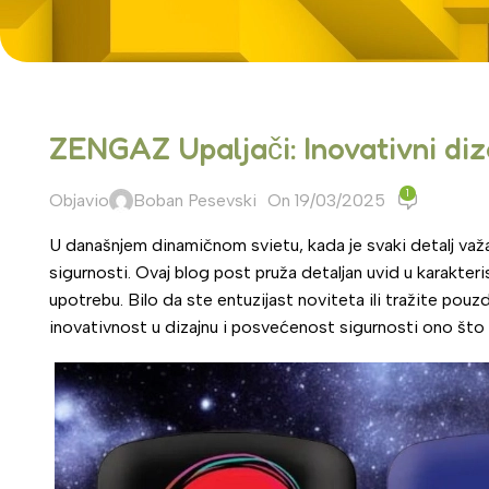
ZENGAZ Upaljači: Inovativni diz
1
Objavio
Boban Pesevski
On 19/03/2025
U današnjem dinamičnom svietu, kada je svaki detalj važ
sigurnosti. Ovaj blog post pruža detaljan uvid u karakte
upotrebu. Bilo da ste entuzijast noviteta ili tražite po
inovativnost u dizajnu i posvećenost sigurnosti ono što