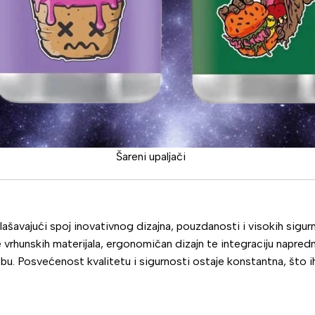
Šareni upaljači
lašavajući spoj inovativnog dizajna, pouzdanosti i visokih sigur
 vrhunskih materijala, ergonomičan dizajn te integraciju napredn
bu. Posvećenost kvalitetu i sigurnosti ostaje konstantna, što ih