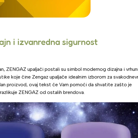
ajn i izvanredna sigurnost
an, ZENGAZ upaljači postali su simbol modernog dizajna i vrhu
ristike koje čine Zengaz upaljače idealnim izborom za svakodnev
uzdan proizvod, ovaj tekst će Vam pomoći da shvatite zašto je
 razlikuje ZENGAZ od ostalih brendova.