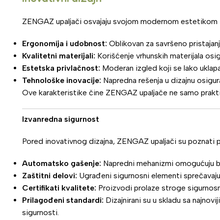
ZENGAZ upaljači osvajaju svojom modernom estetikom i pa
Ergonomija i udobnost:
Oblikovan za savršeno pristajanj
Kvalitetni materijali:
Korišćenje vrhunskih materijala os
Estetska privlačnost:
Moderan izgled koji se lako uklapa
Tehnološke inovacije:
Napredna rešenja u dizajnu osigur
Ove karakteristike čine ZENGAZ upaljače ne samo prakti
Izvanredna sigurnost
Pored inovativnog dizajna, ZENGAZ upaljači su poznati p
Automatsko gašenje:
Napredni mehanizmi omogućuju brzo
Zaštitni delovi:
Ugrađeni sigurnosni elementi sprečavaju n
Certifikati kvalitete:
Proizvodi prolaze stroge sigurnosn
Prilagođeni standardi:
Dizajnirani su u skladu sa najnov
sigurnosti.