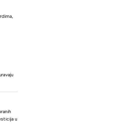
ardima,
uravaju
branih
sticija u