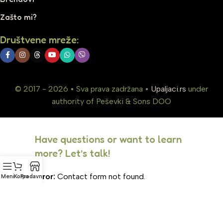
Zašto mi?
Društvene mreže:
© 2017 - 2026 • Sva prava zadržana •
Upaljaci.rs
under
authority of Peševki & Sons DOO
Have questions or want to learn
more? Let’s talk!
Error:
Contact form not found.
Meni
Korpa
Prodavnica
Phone Number
(834) 261-2967