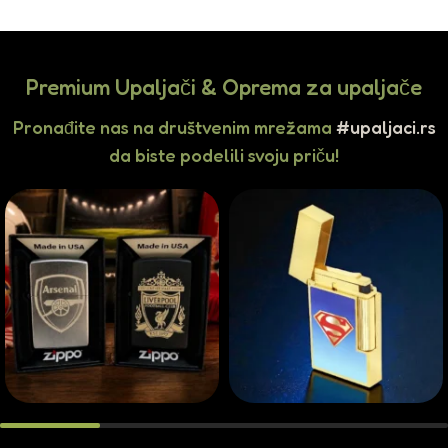
Premium Upaljači & Oprema za upaljače
Pronađite nas na društvenim mrežama
#upaljaci.rs
da biste podelili svoju priču!