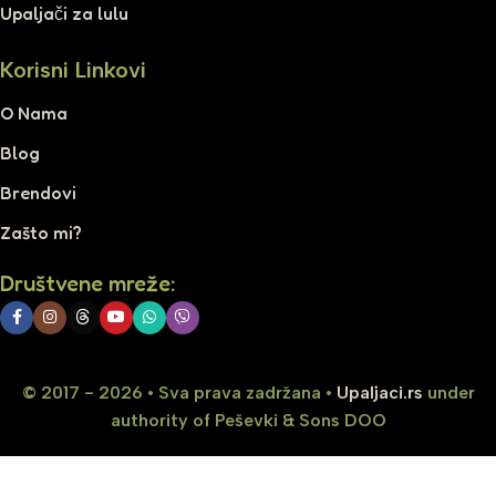
Upaljači za lulu
Korisni Linkovi
O Nama
Blog
Brendovi
Zašto mi?
Društvene mreže:
© 2017 - 2026 • Sva prava zadržana •
Upaljaci.rs
under
authority of Peševki & Sons DOO