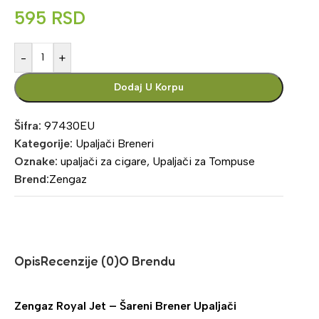
595
RSD
-
+
Dodaj U Korpu
Šifra:
97430EU
Kategorije:
Upaljači Breneri
Oznake:
upaljači za cigare
,
Upaljači za Tompuse
Brend:
Zengaz
Opis
Recenzije (0)
O Brendu
Zengaz Royal Jet – Šareni Brener Upaljači