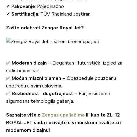
✔
Pakovanje
: Pojedinačno
✔
Sertifikacija
: TÜV Rheinland testiran
Zašto odabrati Zengaz Royal Jet?
✅
Moderan dizajn
– Elegantan i futuristički izgled za
sofisticirani stil.
✅
Moćan mlazni plamen
– Obezbeđuje pouzdanu
upotrebu u svim uslovima.
✅
Bezbednost i dugotrajnost
– Punjiv sistem i
sigurnosna tehnologija gašenja.
Saznajte više o
Zengaz upaljačima
ili kupite ZL-12
ROYAL JET sada i uživajte u vrhunskom kvalitetu i
modernom dizajnu!