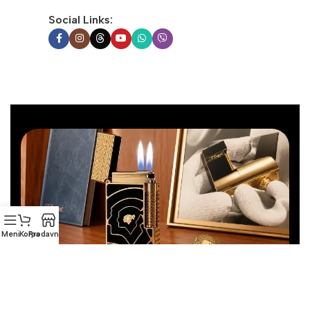
Social Links:
Meni
Korpa
Prodavnica
Još uvek niste pronašli pravi