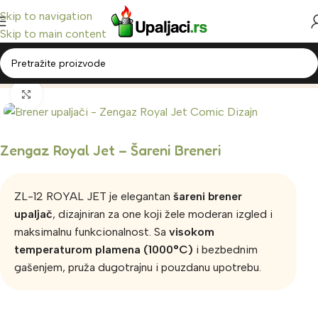
Skip to navigation
Skip to main content
Home
/
Upaljači Breneri
Click to enlarge
Zengaz Royal Jet – Šareni Breneri
ZL-12 ROYAL JET je elegantan
šareni brener
upaljač
, dizajniran za one koji žele moderan izgled i
maksimalnu funkcionalnost. Sa
visokom
temperaturom plamena (1000°C)
i bezbednim
gašenjem, pruža dugotrajnu i pouzdanu upotrebu.