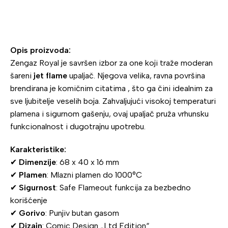
Opis proizvoda:
Zengaz Royal je savršen izbor za one koji traže moderan
šareni
jet flame
upaljač. Njegova velika, ravna površina
brendirana je komičnim citatima , što ga čini idealnim za
sve ljubitelje veselih boja. Zahvaljujući visokoj temperaturi
plamena i sigurnom gašenju, ovaj upaljač pruža vrhunsku
funkcionalnost i dugotrajnu upotrebu.
Karakteristike:
✔
Dimenzije
: 68 x 40 x 16 mm
✔
Plamen
: Mlazni plamen do 1000°C
✔
Sigurnost
: Safe Flameout funkcija za bezbedno
korišćenje
✔
Gorivo
: Punjiv butan gasom
✔
Dizajn
: Comic Design „Ltd Edition“