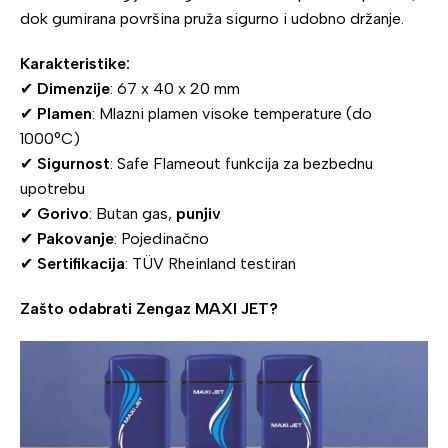
dok gumirana površina pruža sigurno i udobno držanje.
Karakteristike:
✔
Dimenzije
: 67 x 40 x 20 mm
✔
Plamen
: Mlazni plamen visoke temperature (do
1000°C)
✔
Sigurnost
: Safe Flameout funkcija za bezbednu
upotrebu
✔
Gorivo
: Butan gas,
punjiv
✔
Pakovanje
: Pojedinačno
✔
Sertifikacija
: TÜV Rheinland testiran
Zašto odabrati Zengaz MAXI JET?