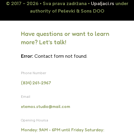
© 2017 - 2026 • Sva prava zadržana •
Upaljaci.rs
under
authority of Peševki & Sons DOO
Have questions or want to learn
more? Let’s talk!
Error:
Contact form not found.
Phone Number
(834) 261-2967
Email
xtemos.studio@mail.com
Opening Hoursa
Monday: 9AM - 6PM until Friday Saturday: