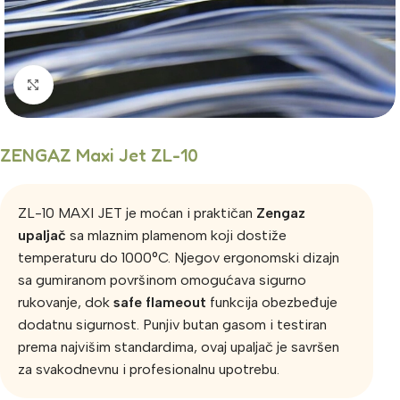
Click to enlarge
ZENGAZ Maxi Jet ZL-10
ZL-10 MAXI JET je moćan i praktičan
Zengaz
upaljač
sa mlaznim plamenom koji dostiže
temperaturu do 1000°C. Njegov ergonomski dizajn
sa gumiranom površinom omogućava sigurno
rukovanje, dok
safe flameout
funkcija obezbeđuje
dodatnu sigurnost. Punjiv butan gasom i testiran
prema najvišim standardima, ovaj upaljač je savršen
za svakodnevnu i profesionalnu upotrebu.