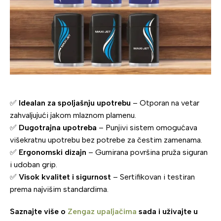
✅
Idealan za spoljašnju upotrebu
– Otporan na vetar
zahvaljujući jakom mlaznom plamenu.
✅
Dugotrajna upotreba
– Punjivi sistem omogućava
višekratnu upotrebu bez potrebe za čestim zamenama.
✅
Ergonomski dizajn
– Gumirana površina pruža siguran
i udoban grip.
✅
Visok kvalitet i sigurnost
– Sertifikovan i testiran
prema najvišim standardima.
Saznajte više o
Zengaz upaljačima
sada i uživajte u