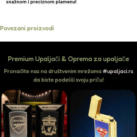
snažnom i preciznom plamenu!
Povezani proizvodi
Premium Upaljači & Oprema za upaljače
Pronađite nas na društvenim mrežama
#upaljaci.rs
da biste podelili svoju priču!