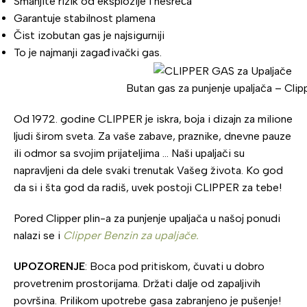
Smanjite rizik od eksplozije i nesreća
Garantuje stabilnost plamena
Čist izobutan gas je najsigurniji
To je najmanji zagađivački gas.
Butan gas za punjenje upaljača – Clip
Od 1972. godine CLIPPER je iskra, boja i dizajn za milione
ljudi širom sveta. Za vaše zabave, praznike, dnevne pauze
ili odmor sa svojim prijateljima … Naši upaljači su
napravljeni da dele svaki trenutak Vašeg života. Ko god
da si i šta god da radiš, uvek postoji CLIPPER za tebe!
Pored Clipper plin-a za punjenje upaljača u našoj ponudi
nalazi se i
Clipper Benzin za upaljače.
UPOZORENJE
: Boca pod pritiskom, čuvati u dobro
provetrenim prostorijama. Držati dalje od zapaljivih
površina. Prilikom upotrebe gasa zabranjeno je pušenje!