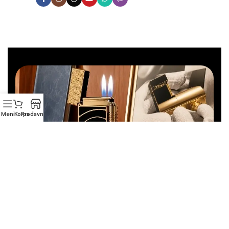
Meni
Korpa
Prodavnica
Još uvek niste pronašli pravi
upaljač?