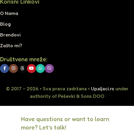
Korisni Linkovi
O Nama
Blog
Brendovi
Zašto mi?
Društvene mreže:
© 2017 - 2026 • Sva prava zadržana •
Upaljaci.rs
under
authority of Peševki & Sons DOO
Have questions or want to learn
more? Let’s talk!