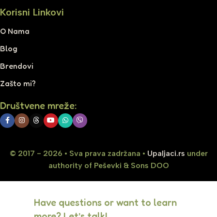
Korisni Linkovi
O Nama
Blog
Brendovi
Zašto mi?
Društvene mreže:
© 2017 - 2026 • Sva prava zadržana •
Upaljaci.rs
under
authority of Peševki & Sons DOO
Have questions or want to learn
more? Let’s talk!