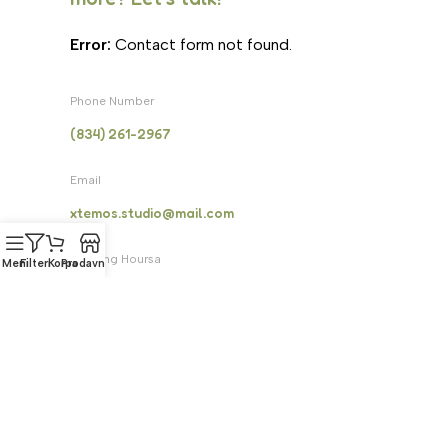
Error:
Contact form not found.
Phone Number
(834) 261-2967
Email
xtemos.studio@mail.com
Opening Hoursa
Meni
Filteri
Korpa
Prodavnica
Monday: 9AM - 6PM until Friday Saturday:
10AM - 4PM
Address
4140 Parker Rd. Allentown, New Mexico 31134
Social Links: