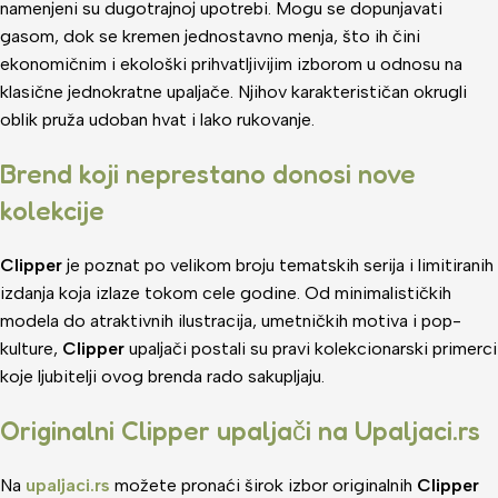
namenjeni su dugotrajnoj upotrebi. Mogu se dopunjavati
gasom, dok se kremen jednostavno menja, što ih čini
ekonomičnim i ekološki prihvatljivijim izborom u odnosu na
klasične jednokratne upaljače. Njihov karakterističan okrugli
oblik pruža udoban hvat i lako rukovanje.
Brend koji neprestano donosi nove
kolekcije
Clipper
je poznat po velikom broju tematskih serija i limitiranih
izdanja koja izlaze tokom cele godine. Od minimalističkih
modela do atraktivnih ilustracija, umetničkih motiva i pop-
kulture,
Clipper
upaljači postali su pravi kolekcionarski primerci
koje ljubitelji ovog brenda rado sakupljaju.
Originalni Clipper upaljači na Upaljaci.rs
Na
upaljaci.rs
možete pronaći širok izbor originalnih
Clipper