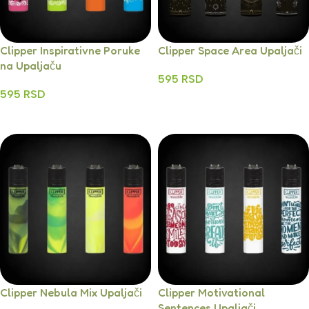
Clipper Inspirativne Poruke
Clipper Space Area Upaljači
na Upaljaču
595
RSD
595
RSD
Dodaj U Korpu
Dodaj U Korpu
Clipper Nebula Mix Upaljači
Clipper Motivational
Sentences Upaljači