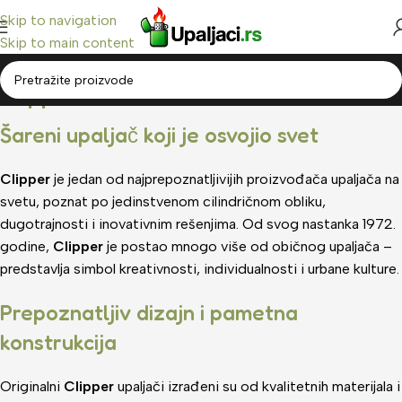
Skip to navigation
Skip to main content
Clipper
Home
/
Clipper
Šareni upaljač koji je osvojio svet
Clipper
je jedan od najprepoznatljivijih proizvođača upaljača na
svetu, poznat po jedinstvenom cilindričnom obliku,
dugotrajnosti i inovativnim rešenjima. Od svog nastanka 1972.
godine,
Clipper
je postao mnogo više od običnog upaljača –
predstavlja simbol kreativnosti, individualnosti i urbane kulture.
Prepoznatljiv dizajn i pametna
konstrukcija
Originalni
Clipper
upaljači izrađeni su od kvalitetnih materijala i