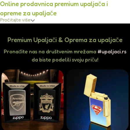
Online prodavnica premium upaljača i
opreme za upaljače
Pročitajte više
Premium Upaljači & Oprema za upaljače
Pronađite nas na društvenim mrežama
#upaljaci.rs
da biste podelili svoju priču!