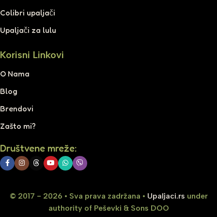
Colibri upaljači
Upaljači za lulu
Korisni Linkovi
O Nama
Blog
Brendovi
Zašto mi?
Društvene mreže:
© 2017 - 2026 • Sva prava zadržana •
Upaljaci.rs
under
authority of Peševki & Sons DOO