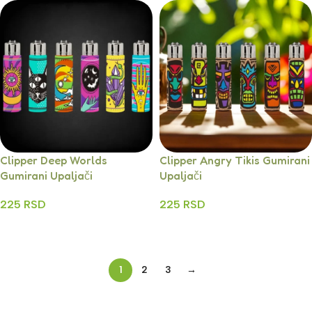
Clipper Deep Worlds
Clipper Angry Tikis Gumirani
Gumirani Upaljači
Upaljači
225
RSD
225
RSD
Dodaj U Korpu
Dodaj U Korpu
1
2
3
→