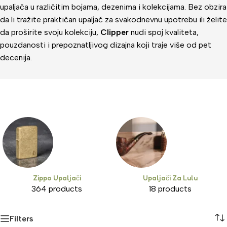
upaljača u različitim bojama, dezenima i kolekcijama. Bez obzira
da li tražite praktičan upaljač za svakodnevnu upotrebu ili želite
da proširite svoju kolekciju,
Clipper
nudi spoj kvaliteta,
pouzdanosti i prepoznatljivog dizajna koji traje više od pet
decenija.
Zippo Upaljači
Upaljači Za Lulu
364 products
18 products
Filters