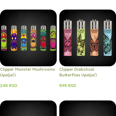
Clipper Monster Mushrooms
Clipper Diabolical
Upaljači
Butterflies Upaljači
245
RSD
595
RSD
Dodaj U Korpu
Dodaj U Korpu