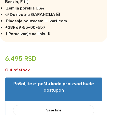
Benzin, Fitilj.
Zemlja porekla USA
♾️ Dozivotna GARANCIJA ☑️
Placanje pouzecem ili karticom
+381(69)55-00-557
⬇️ Porucivanje na linku ⬇️
6.495
RSD
Out of stock
Pošaljite e-poštu kada proizvod bude
dostupan