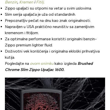
Benzin
,
Kremen
i
Fitilj.
Zippo upaljači su otporni na vetar u svim uslovima.
Slim serija upaljača je uža od standardnih.
Prepoznatljiv pečat na dnu kao znak originalnosti.
Napravljen u USA praktično neuništiv sa zamenljivim
kremenom i fitiljom.
Za optimalne performanse koristiti originalni benzin-
Zippo premium lighter fluid.
Doživotni vek korišćenja i originalna ekloški prihvatjiva
kutija.
Pogledajte na
ovom snimku
kako izgleda
Brushed
Chrome Slim Zippo Upaljac 1600.