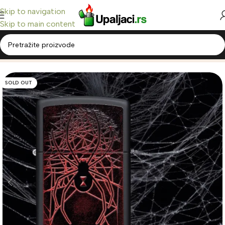
Skip to navigation
Skip to main content
Home
/
Zippo Upaljači
/
Classic Zippo
SOLD OUT