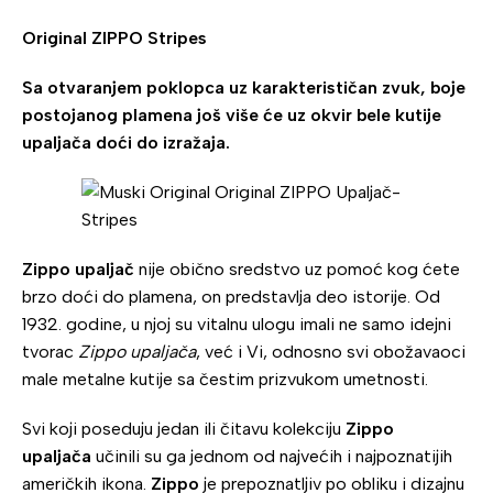
Original ZIPPO Stripes
Sa otvaranjem poklopca uz karakterističan zvuk, boje
postojanog plamena još više će uz okvir bele kutije
upaljača doći do izražaja.
Zippo upaljač
nije obično sredstvo uz pomoć kog ćete
brzo doći do plamena, on predstavlja deo istorije. Od
1932. godine, u njoj su vitalnu ulogu imali ne samo idejni
tvorac
Zippo upaljača
, već i Vi, odnosno svi obožavaoci
male metalne kutije sa čestim prizvukom umetnosti.
Svi koji poseduju jedan ili čitavu kolekciju
Zippo
upaljača
učinili su ga jednom od najvećih i najpoznatijih
američkih ikona.
Zippo
je prepoznatljiv po obliku i dizajnu