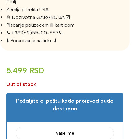
Fitilj.
Zemlja porekla USA
♾️ Dozivotna GARANCIJA ☑️
Placanje pouzecem ili karticom
📞+381(69)55-00-557📞
⬇️ Porucivanje na linku ⬇️
5.499
RSD
Out of stock
Pošaljite e-poštu kada proizvod bude
dostupan