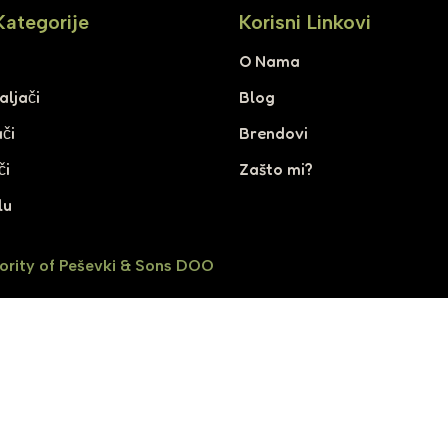
Kategorije
Korisni Linkovi
i
O Nama
aljači
Blog
či
Brendovi
či
Zašto mi?
lu
ority of Peševki & Sons DOO