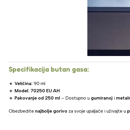
Specifikacija butan gasa:
🔹
Veličina:
90 ml
🔹
Model:
70250 EU AH
🔹
Pakovanje od 250 ml
– Dostupno u
gumiranoj
i
metal
Obezbedite
najbolje gorivo
za svoje upaljače i uživajte u
p