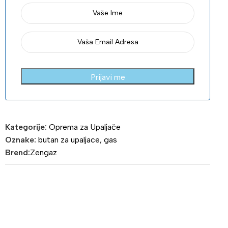
Prijavi me
Kategorije:
Oprema za Upaljače
Oznake:
butan za upaljace
,
gas
Brend:
Zengaz