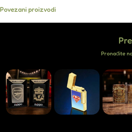
Povezani proizvodi
Pre
Pronađite n