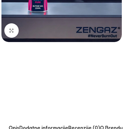
Click to enlarge
Opis
Dodatne informacije
Recenzije (0)
O Brendu