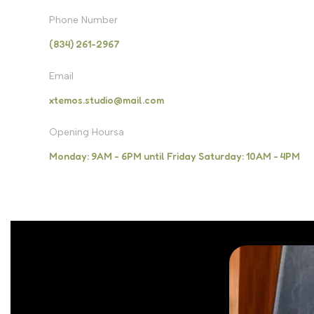
Phone Number
(834) 261-2967
Email
xtemos.studio@mail.com
Opening Hoursa
Monday: 9AM - 6PM until Friday Saturday: 10AM - 4PM