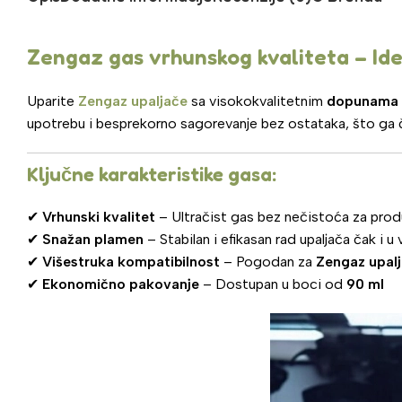
Zengaz gas vrhunskog kvaliteta – Ide
Uparite
Zengaz upaljače
sa visokokvalitetnim
dopunama
upotrebu i besprekorno sagorevanje bez ostataka, što ga č
Ključne karakteristike gasa:
✔
Vrhunski kvalitet
– Ultračist gas bez nečistoća za produ
✔
Snažan plamen
– Stabilan i efikasan rad upaljača čak i u
✔
Višestruka kompatibilnost
– Pogodan za
Zengaz upalj
✔
Ekonomično pakovanje
– Dostupan u boci od
90 ml