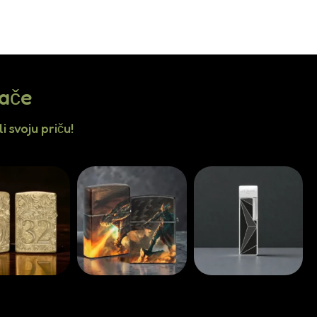
jače
i svoju priču!