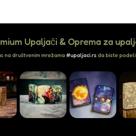
mium Upaljači & Oprema za upal
as na društvenim mrežama
#upaljaci.rs
da biste podelil