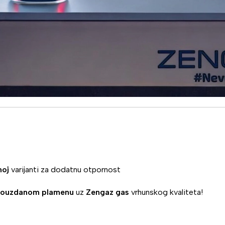
noj
varijanti za dodatnu otpornost
ouzdanom plamenu
uz
Zengaz gas
vrhunskog kvaliteta!