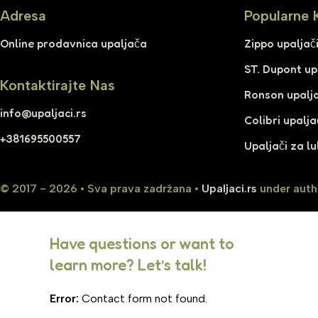
Adresa
Popularne 
Online prodavnica upaljača
Zippo upaljač
ST. Dupont up
Kontaktirajte Nas
Ronson upalja
info@upaljaci.rs
Colibri upalja
+381695500557
Upaljači za lu
© 2017 - 2026 • Sva prava zadržana •
Upaljaci.rs
under auth
Have questions or want to
learn more? Let’s talk!
Error:
Contact form not found.