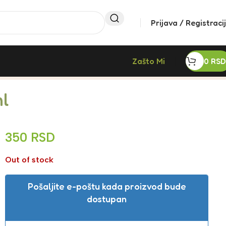
Prijava / Registraci
Zašto Mi
0
RSD
ml
350
RSD
Out of stock
Pošaljite e-poštu kada proizvod bude
dostupan