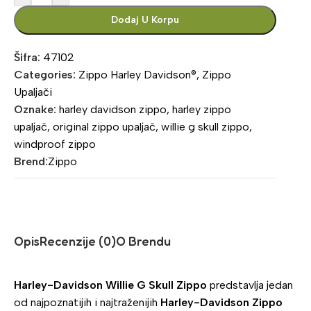
Dodaj U Korpu
Šifra:
47102
Categories:
Zippo Harley Davidson®
,
Zippo
Upaljači
Oznake:
harley davidson zippo
,
harley zippo
upaljač
,
original zippo upaljač
,
willie g skull zippo
,
windproof zippo
Brend:
Zippo
Opis
Recenzije (0)
O Brendu
Harley-Davidson Willie G Skull Zippo
predstavlja jedan
od najpoznatijih i najtraženijih
Harley-Davidson Zippo