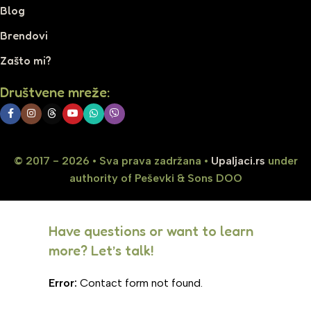
Blog
Brendovi
Zašto mi?
Društvene mreže:
© 2017 - 2026 • Sva prava zadržana •
Upaljaci.rs
under
authority of Peševki & Sons DOO
Have questions or want to learn
more? Let’s talk!
Error:
Contact form not found.