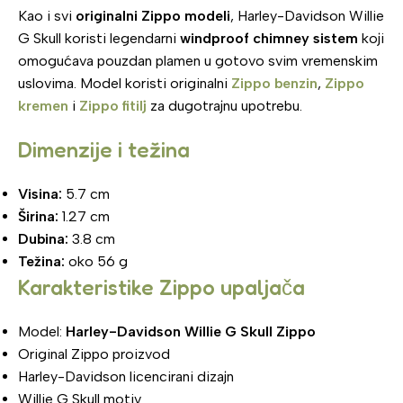
Kao i svi
originalni Zippo modeli
, Harley-Davidson Willie
G Skull koristi legendarni
windproof chimney sistem
koji
omogućava pouzdan plamen u gotovo svim vremenskim
uslovima. Model koristi originalni
Zippo benzin
,
Zippo
kremen
i
Zippo fitilj
za dugotrajnu upotrebu.
Dimenzije i težina
Visina:
5.7 cm
Širina:
1.27 cm
Dubina:
3.8 cm
Težina:
oko 56 g
Karakteristike Zippo upaljača
Model:
Harley-Davidson Willie G Skull Zippo
Original Zippo proizvod
Harley-Davidson licencirani dizajn
Willie G Skull motiv