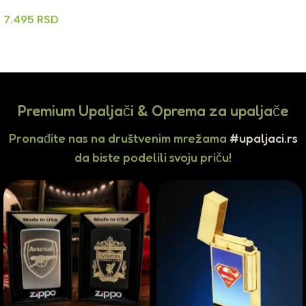
Dodaj U Korpu
7.495
RSD
Dodaj U Korpu
Premium Upaljači & Oprema za upaljače
Pronađite nas na društvenim mrežama
#upaljaci.rs
da biste podelili svoju priču!