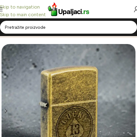
Skip to navigation
Skip to main content
Home
/
Zippo Upaljači
/
Classic Zippo