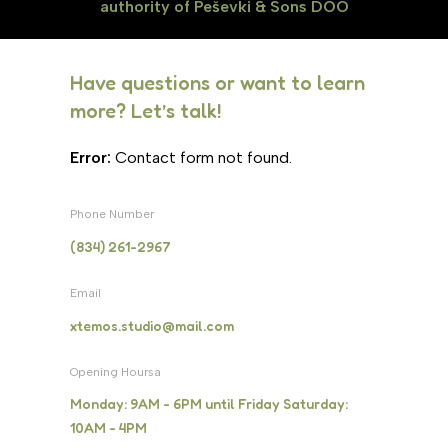
authority of Peševki & Sons DOO
Have questions or want to learn
more? Let’s talk!
Error:
Contact form not found.
Phone Number
(834) 261-2967
Email
xtemos.studio@mail.com
Opening Hoursa
Monday: 9AM - 6PM until Friday Saturday:
10AM - 4PM