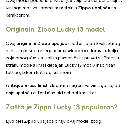
Ovaj model posebno privlači ljubitelje old school dizajna,
vintage motiva i premium metalnih
Zippo upaljača
sa
karakterom.
Originalni Zippo Lucky 13 model
Ovaj
originalni Zippo upaljač
izrađen je od kvalitetnog
metala i poseduje legendarnu
windproof konstrukciju
koja omogućava stabilan plamen čak i pri vetru. Prednju
stranu modela krasi detaljan Lucky 13 motiv inspirisan
tattoo, biker i hot rod kulturom.
Antique Brass finish
dodatno naglašava vintage izgled i
daje upaljaču autentičan old school karakter.
Zašto je Zippo Lucky 13 popularan?
Ljubitelji Zippo upaljača biraju ovaj model zbog: