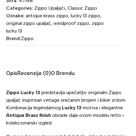
Šifra:
47148
Categories:
Zippo Upaljači
,
Classic Zippo
Oznake:
antique brass zippo
,
lucky 13 zippo
,
original zippo upaljač
,
windproof zippo
,
zippo
lucky 13
Brend:
Zippo
Opis
Recenzije (0)
O Brendu
Zippo Lucky 13
predstavlja upečatljiv originalni Zippo
upaljač inspirisan vintage srećanim brojem i biker stilom.
Kombinacija legendarnog
Lucky 13
motiva i elegantne
Antique Brass finish
obrade daje ovom modelu retro i
kolekcionarski izgled.