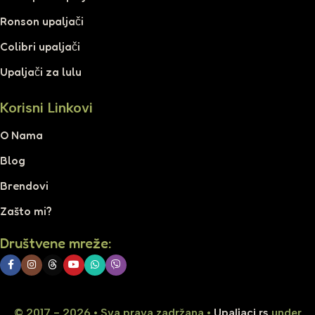
Ronson upaljači
Colibri upaljači
Upaljači za lulu
Korisni Linkovi
O Nama
Blog
Brendovi
Zašto mi?
Društvene mreže:
© 2017 - 2026 • Sva prava zadržana •
Upaljaci.rs
under