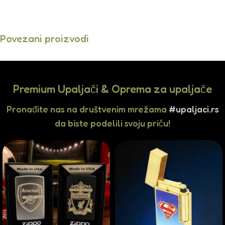
Povezani proizvodi
Premium Upaljači & Oprema za upaljače
Pronađite nas na društvenim mrežama
#upaljaci.rs
da biste podelili svoju priču!