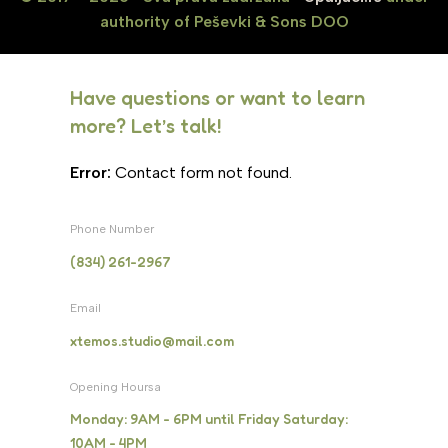
authority of Peševki & Sons DOO
Have questions or want to learn
more? Let’s talk!
Error:
Contact form not found.
Phone Number
(834) 261-2967
Email
xtemos.studio@mail.com
Opening Hoursa
Monday: 9AM - 6PM until Friday Saturday:
10AM - 4PM