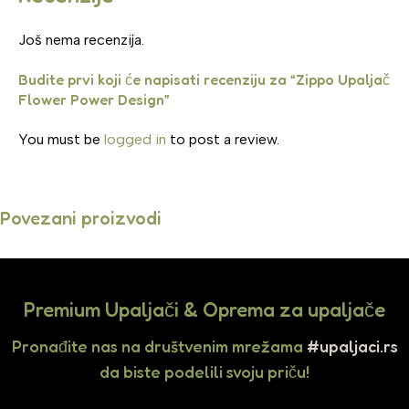
Još nema recenzija.
Budite prvi koji će napisati recenziju za “Zippo Upaljač
Flower Power Design”
You must be
logged in
to post a review.
Povezani proizvodi
Premium Upaljači & Oprema za upaljače
Pronađite nas na društvenim mrežama
#upaljaci.rs
da biste podelili svoju priču!