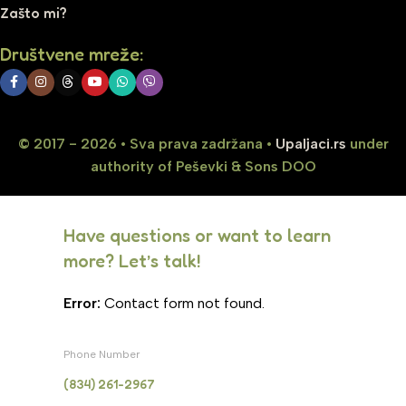
Zašto mi?
Društvene mreže:
© 2017 - 2026 • Sva prava zadržana •
Upaljaci.rs
under
authority of Peševki & Sons DOO
Have questions or want to learn
more? Let’s talk!
Error:
Contact form not found.
Phone Number
(834) 261-2967