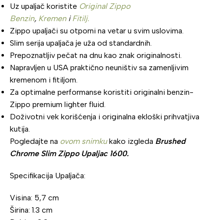
Uz upaljač koristite
Original Zippo
Benzin
,
Kremen
i
Fitilj.
Zippo upaljači su otporni na vetar u svim uslovima.
Slim serija upaljača je uža od standardnih.
Prepoznatljiv pečat na dnu kao znak originalnosti.
Napravljen u USA praktično neuništiv sa zamenljivim
kremenom i fitiljom.
Za optimalne performanse koristiti originalni benzin-
Zippo premium lighter fluid.
Doživotni vek korišćenja i originalna ekloški prihvatjiva
kutija.
Pogledajte na
ovom snimku
kako izgleda
Brushed
Chrome Slim Zippo Upaljac 1600.
Specifikacija Upaljača:
Visina: 5,7 cm
Širina: 1.3 cm