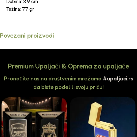
Dubina: 3.9 cm
Težina: 77 gr
Povezani proizvodi
Premium Upaljači & Oprema za upaljače
Pronađite nas na društvenim mrežama
#upaljaci.rs
da biste podelili svoju priču!