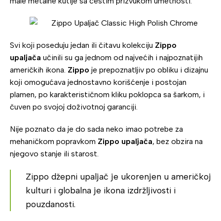
male metalne kutije sa čestim prizvukom umetnosti.
Svi koji poseduju jedan ili čitavu kolekciju
Zippo
upaljača
učinili su ga jednom od najvećih i najpoznatijih
američkih ikona.
Zippo
je prepoznatljiv po obliku i dizajnu
koji omogućava jednostavno korišćenje i postojan
plamen, po karakterističnom kliku poklopca sa šarkom, i
čuven po svojoj doživotnoj garanciji.
Nije poznato da je do sada neko imao potrebe za
mehaničkom popravkom
Zippo upaljača
, bez obzira na
njegovo stanje ili starost.
Zippo džepni upaljač je ukorenjen u američkoj
kulturi i globalna je ikona izdržljivosti i
pouzdanosti.