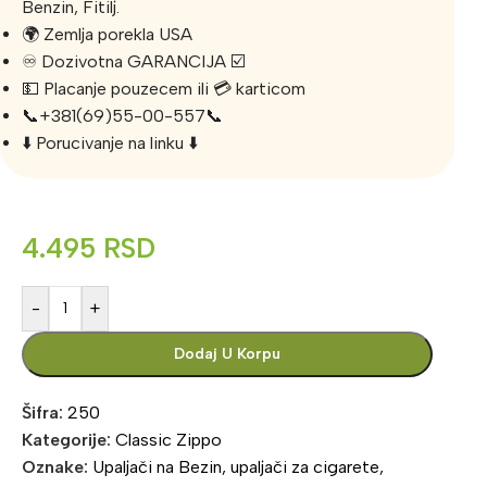
Benzin, Fitilj.
🌍 Zemlja porekla USA
♾️ Dozivotna GARANCIJA ☑️
💵 Placanje pouzecem ili 💳 karticom
📞+381(69)55-00-557📞
⬇️ Porucivanje na linku ⬇️
4.495
RSD
-
+
Dodaj U Korpu
Šifra:
250
Kategorije:
Classic Zippo
Oznake:
Upaljači na Bezin
,
upaljači za cigarete
,