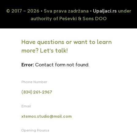
© 2017 - 2026 • Sva prava zadržana •
Upaljaci.rs
under
authority of Peševki & Sons DOO
Have questions or want to learn
more? Let’s talk!
Error:
Contact form not found.
Phone Number
(834) 261-2967
Email
xtemos.studio@mail.com
Opening Hoursa