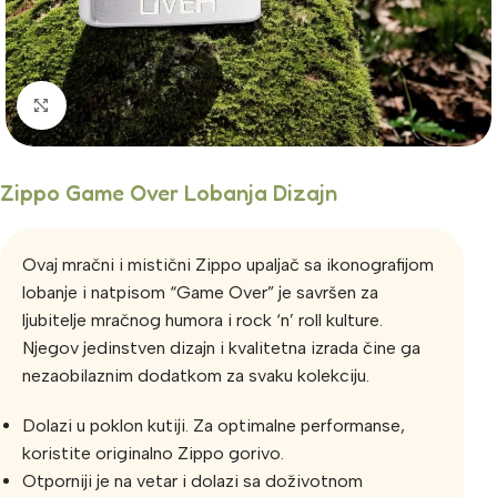
Click to enlarge
Zippo Game Over Lobanja Dizajn
Ovaj mračni i mistični Zippo upaljač sa ikonografijom
lobanje i natpisom “Game Over” je savršen za
ljubitelje mračnog humora i rock ‘n’ roll kulture.
Njegov jedinstven dizajn i kvalitetna izrada čine ga
nezaobilaznim dodatkom za svaku kolekciju.
Dolazi u poklon kutiji. Za optimalne performanse,
koristite originalno Zippo gorivo.
Otporniji je na vetar i dolazi sa doživotnom