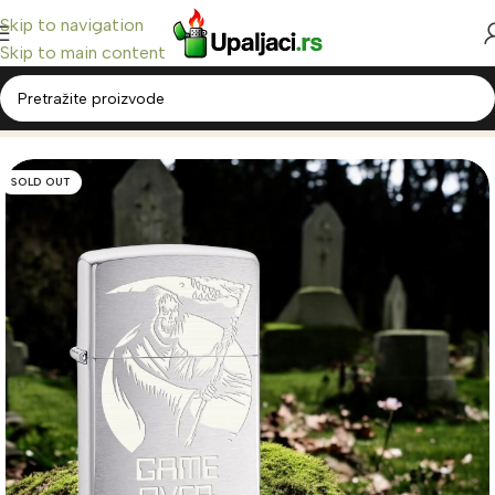
Skip to navigation
Skip to main content
Home
/
Zippo Upaljači
/
Classic Zippo
SOLD OUT