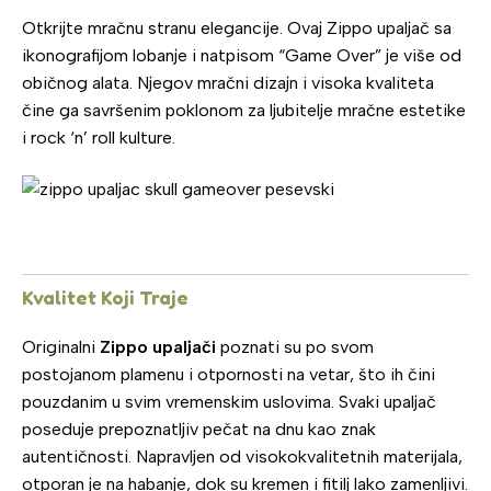
Otkrijte mračnu stranu elegancije. Ovaj Zippo upaljač sa
ikonografijom lobanje i natpisom “Game Over” je više od
običnog alata. Njegov mračni dizajn i visoka kvaliteta
čine ga savršenim poklonom za ljubitelje mračne estetike
i rock ‘n’ roll kulture.
Kvalitet Koji Traje
Originalni
Zippo upaljači
poznati su po svom
postojanom plamenu i otpornosti na vetar, što ih čini
pouzdanim u svim vremenskim uslovima. Svaki upaljač
poseduje prepoznatljiv pečat na dnu kao znak
autentičnosti. Napravljen od visokokvalitetnih materijala,
otporan je na habanje, dok su kremen i fitilj lako zamenljivi.