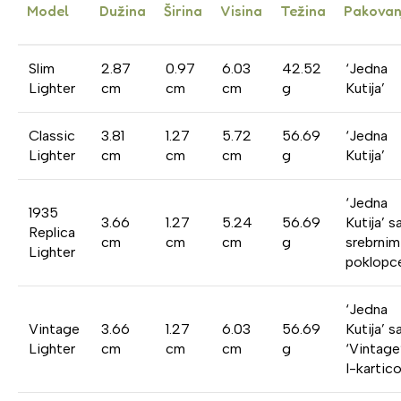
Model
Dužina
Širina
Visina
Težina
Pakovan
Slim
2.87
0.97
6.03
42.52
‘Jedna
Lighter
cm
cm
cm
g
Kutija’
Classic
3.81
1.27
5.72
56.69
‘Jedna
Lighter
cm
cm
cm
g
Kutija’
‘Jedna
1935
3.66
1.27
5.24
56.69
Kutija’ s
Replica
cm
cm
cm
g
srebrnim
Lighter
poklop
‘Jedna
Vintage
3.66
1.27
6.03
56.69
Kutija’ s
Lighter
cm
cm
cm
g
‘Vintage
I-kartic