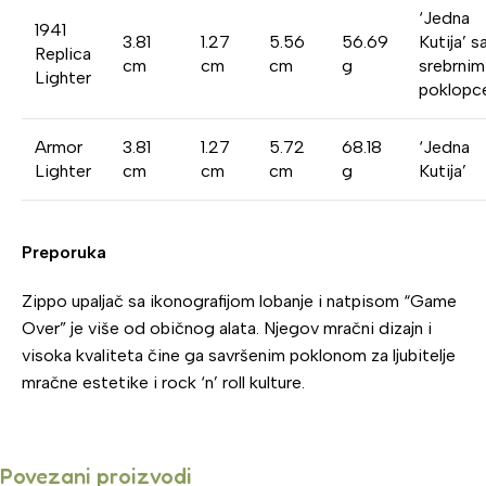
‘Jedna
1941
3.81
1.27
5.56
56.69
Kutija’ s
Replica
cm
cm
cm
g
srebrnim
Lighter
poklop
Armor
3.81
1.27
5.72
68.18
‘Jedna
Lighter
cm
cm
cm
g
Kutija’
Preporuka
Zippo upaljač sa ikonografijom lobanje i natpisom “Game
Over” je više od običnog alata. Njegov mračni dizajn i
visoka kvaliteta čine ga savršenim poklonom za ljubitelje
mračne estetike i rock ‘n’ roll kulture.
Povezani proizvodi