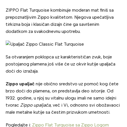
ZIPPO Flat Turquoise kombinuje moderan mat finiš sa
prepoznatljivim Zippo kvalitetom. Njegova upečatljiva
tirkizna boja i klasičan dizajn čine ga savršenim
dodatkom za svakodnevnu upotrebu.
Sa otvaranjem poklopca uz karakterističan zvuk, boje
postojanog plamena još više će uz okvir kutije upaljača
doći do izražaja.
Zippo upaljač
nije obično sredstvo uz pomoć kog ćete
brzo doći do plamena, on predstavlja deo istorije. Od
1932. godine, u njoj su vitalnu ulogu imali ne samo idejni
tvorac
Zippo upaljača
, već i Vi, odnosno svi obožavaoci
male metalne kutije sa čestim prizvukom umetnosti.
Pogledajte i:
Zippo Flat Turquoise sa Zippo Logom