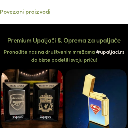
Povezani proizvodi
Premium Upaljači & Oprema za upaljače
Pronađite nas na društvenim mrežama
#upaljaci.rs
da biste podelili svoju priču!