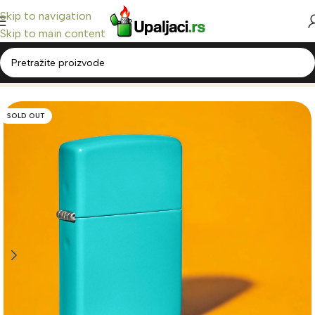
Skip to navigation
Skip to main content
Home
/
Zippo Upaljači
/
Classic Zippo
SOLD OUT