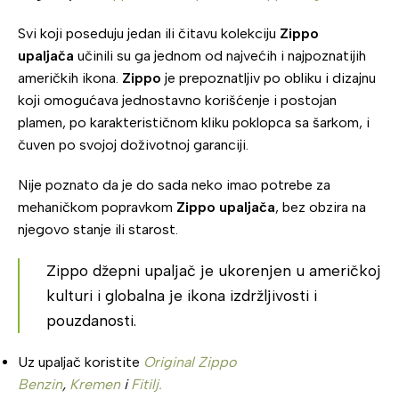
Svi koji poseduju jedan ili čitavu kolekciju
Zippo
upaljača
učinili su ga jednom od najvećih i najpoznatijih
američkih ikona.
Zippo
je prepoznatljiv po obliku i dizajnu
koji omogućava jednostavno korišćenje i postojan
plamen, po karakterističnom kliku poklopca sa šarkom, i
čuven po svojoj doživotnoj garanciji.
Nije poznato da je do sada neko imao potrebe za
mehaničkom popravkom
Zippo upaljača
, bez obzira na
njegovo stanje ili starost.
Zippo džepni upaljač je ukorenjen u američkoj
kulturi i globalna je ikona izdržljivosti i
pouzdanosti.
Uz upaljač koristite
Original Zippo
Benzin
,
Kremen
i
Fitilj.