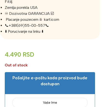
Fitilj.
Zemlja porekla USA
♾️ Dozivotna GARANCIJA ☑️
Placanje pouzecem ili karticom
📞+381(69)55-00-557📞
⬇️ Porucivanje na linku ⬇️
4.490
RSD
Out of stock
Pošaljite e-poštu kada proizvod bude
dostupan