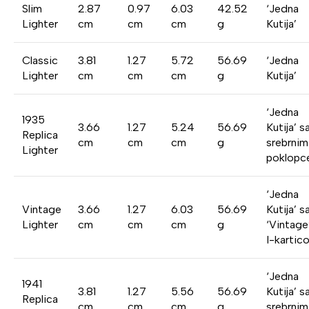
Slim
2.87
0.97
6.03
42.52
‘Jedna
Lighter
cm
cm
cm
g
Kutija’
Classic
3.81
1.27
5.72
56.69
‘Jedna
Lighter
cm
cm
cm
g
Kutija’
‘Jedna
1935
3.66
1.27
5.24
56.69
Kutija’ s
Replica
cm
cm
cm
g
srebrnim
Lighter
poklop
‘Jedna
Vintage
3.66
1.27
6.03
56.69
Kutija’ s
Lighter
cm
cm
cm
g
‘Vintage
I-kartic
‘Jedna
1941
3.81
1.27
5.56
56.69
Kutija’ s
Replica
cm
cm
cm
g
srebrnim