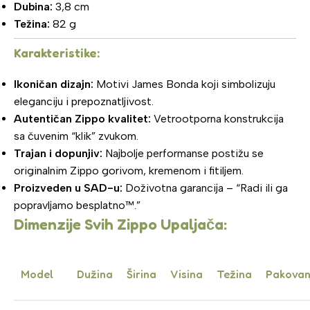
Dubina:
3,8 cm
Težina:
82 g
Karakteristike:
Ikoničan dizajn:
Motivi James Bonda koji simbolizuju
eleganciju i prepoznatljivost.
Autentičan Zippo kvalitet:
Vetrootporna konstrukcija
sa čuvenim “klik” zvukom.
Trajan i dopunjiv:
Najbolje performanse postižu se
originalnim Zippo gorivom, kremenom i fitiljem.
Proizveden u SAD-u:
Doživotna garancija – “Radi ili ga
popravljamo besplatno™.”
Dimenzije Svih Zippo Upaljača:
Model
Dužina
Širina
Visina
Težina
Pakovan