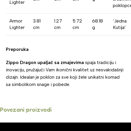
Lighter
poklop
Armor
3.81
1.27
5.72
68.18
‘Jedna
Lighter
cm
cm
cm
g
Kutija’
Preporuka
Zippo Dragon upaljač sa zmajevima
spaja tradiciju i
inovaciju, pružajući Vam ikonični kvalitet uz nesvakidašnji
dizajn. Idealan je poklon za sve koji žele unikatni komad
sa simbolikom snage i pobede.
Povezani proizvodi