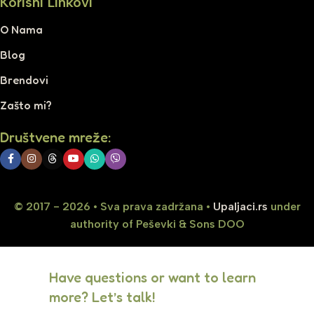
Korisni Linkovi
O Nama
Blog
Brendovi
Zašto mi?
Društvene mreže:
© 2017 - 2026 • Sva prava zadržana •
Upaljaci.rs
under
authority of Peševki & Sons DOO
Have questions or want to learn
more? Let’s talk!