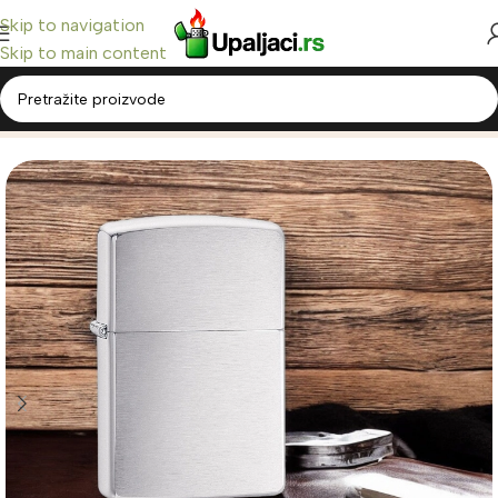
Skip to navigation
Skip to main content
Home
/
Zippo Upaljači
/
Classic Zippo