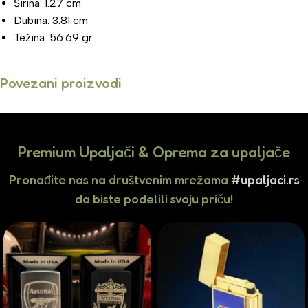
Širina: 1.27 cm
Dubina: 3.81 cm
Težina: 56.69 gr
Povezani proizvodi
Premium Upaljači & Oprema za upaljače
Pronađite nas na društvenim mrežama
#upaljaci.rs
da biste podelili svoju priču!