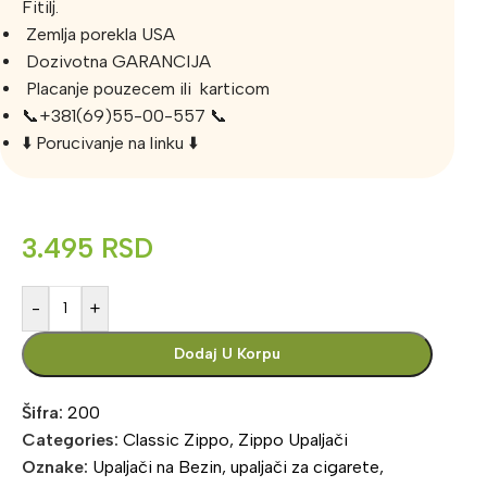
Fitilj.
Zemlja porekla USA
Dozivotna GARANCIJA
Placanje pouzecem ili karticom
📞+381(69)55-00-557 📞
⬇️ Porucivanje na linku ⬇️
3.495
RSD
-
+
Dodaj U Korpu
Šifra:
200
Categories:
Classic Zippo
,
Zippo Upaljači
Oznake:
Upaljači na Bezin
,
upaljači za cigarete
,