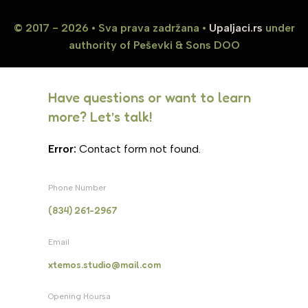
© 2017 - 2026 • Sva prava zadržana •
Upaljaci.rs
under
authority of Peševki & Sons DOO
Have questions or want to learn
more? Let’s talk!
Error:
Contact form not found.
Phone Number
(834) 261-2967
Email
xtemos.studio@mail.com
Opening Hoursa