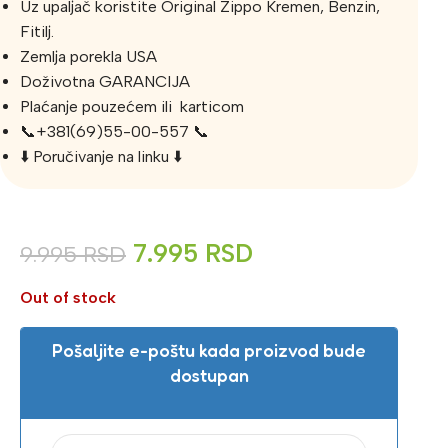
Uz upaljač koristite Original Zippo Kremen, Benzin,
Fitilj.
Zemlja porekla USA
Doživotna GARANCIJA
Plaćanje pouzećem ili karticom
📞+381(69)55-00-557 📞
⬇️ Poručivanje na linku ⬇️
7.995
RSD
9.995
RSD
Out of stock
Pošaljite e-poštu kada proizvod bude
dostupan