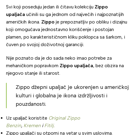
Svi koji poseduju jedan ili čitavu kolekciju
Zippo
upaljača
učinili su ga jednom od najvećih i najpoznatijih
američkih ikona.
Zippo
je prepoznatljiv po obliku i dizajnu
koji omogućava jednostavno korišćenje i postojan
plamen, po karakterističnom kliku poklopca sa šarkom, i
čuven po svojoj doživotnoj garanciji.
Nije poznato da je do sada neko imao potrebe za
mehaničkom popravkom
Zippo upaljača
, bez obzira na
njegovo stanje ili starost.
Zippo džepni upaljač je ukorenjen u američkoj
kulturi i globalna je ikona izdržljivosti i
pouzdanosti.
Uz upaljač koristite
Original Zippo
Benzin
,
Kremen
i
Fitilj.
Zippo upaljači su otporni na vetar u svim uslovima.