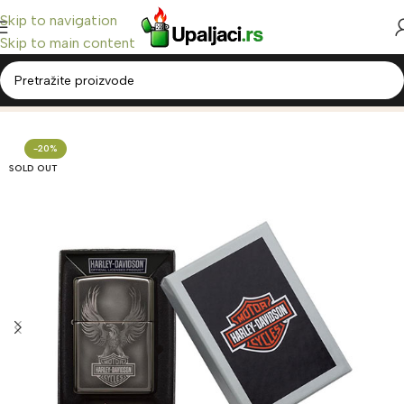
Skip to navigation
Skip to main content
Home
/
Zippo Upaljači
/
Zippo Harley Davidson®
-20%
SOLD OUT