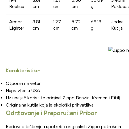
1941
3.81
1.27
5.56
56.69
Srebrni
Replica
cm
cm
cm
g
Poklopa
Armor
3.81
1.27
5.72
68.18
Jedna
Lighter
cm
cm
cm
g
Kutija
Karakteristike:
Otporan na vetar.
Napravljen u USA.
Uz upaljač koristite original Zippo Benzin, Kremen i Fitilj.
Originalna kutija koja je ekološki prihvatljiva.
Održavanje i Preporučeni Pribor
Redovno čišćenje i upotreba originalnih Zippo potrošnih