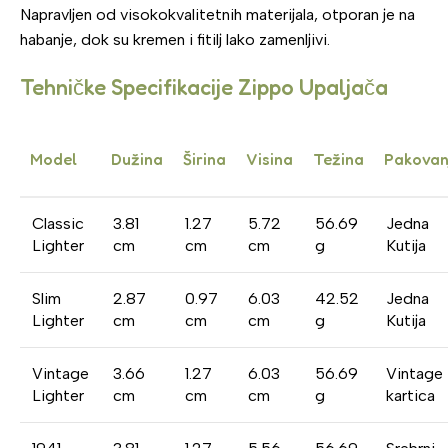
Napravljen od visokokvalitetnih materijala, otporan je na
habanje, dok su kremen i fitilj lako zamenljivi.
Tehničke Specifikacije Zippo Upaljača
Model
Dužina
Širina
Visina
Težina
Pakovan
Classic
3.81
1.27
5.72
56.69
Jedna
Lighter
cm
cm
cm
g
Kutija
Slim
2.87
0.97
6.03
42.52
Jedna
Lighter
cm
cm
cm
g
Kutija
Vintage
3.66
1.27
6.03
56.69
Vintage 
Lighter
cm
cm
cm
g
kartica