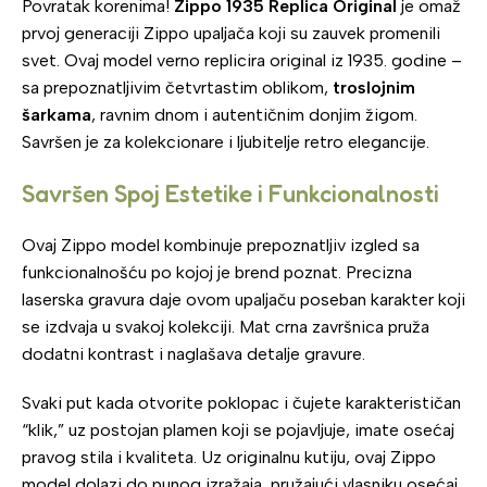
Povratak korenima!
Zippo 1935 Replica Original
je omaž
prvoj generaciji Zippo upaljača koji su zauvek promenili
svet. Ovaj model verno replicira original iz 1935. godine –
sa prepoznatljivim četvrtastim oblikom,
troslojnim
šarkama
, ravnim dnom i autentičnim donjim žigom.
Savršen je za kolekcionare i ljubitelje retro elegancije.
Savršen Spoj Estetike i Funkcionalnosti
Ovaj Zippo model kombinuje prepoznatljiv izgled sa
funkcionalnošću po kojoj je brend poznat. Precizna
laserska gravura daje ovom upaljaču poseban karakter koji
se izdvaja u svakoj kolekciji. Mat crna završnica pruža
dodatni kontrast i naglašava detalje gravure.
Svaki put kada otvorite poklopac i čujete karakterističan
“klik,” uz postojan plamen koji se pojavljuje, imate osećaj
pravog stila i kvaliteta. Uz originalnu kutiju, ovaj Zippo
model dolazi do punog izražaja, pružajući vlasniku osećaj