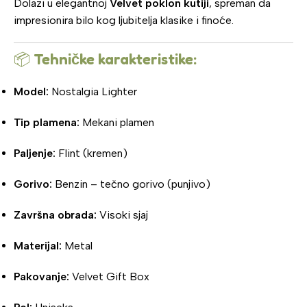
Dolazi u elegantnoj
Velvet poklon kutiji
, spreman da
impresionira bilo kog ljubitelja klasike i finoće.
📦
Tehničke karakteristike:
Model:
Nostalgia Lighter
Tip plamena:
Mekani plamen
Paljenje:
Flint (kremen)
Gorivo:
Benzin – tečno gorivo (punjivo)
Završna obrada:
Visoki sjaj
Materijal:
Metal
Pakovanje:
Velvet Gift Box