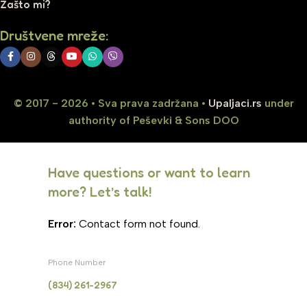
Zašto mi?
Društvene mreže:
© 2017 - 2026 • Sva prava zadržana •
Upaljaci.rs
under
authority of Peševki & Sons DOO
Have questions or want to learn
more? Let’s talk!
Error:
Contact form not found.
Phone Number
(834) 261-2967