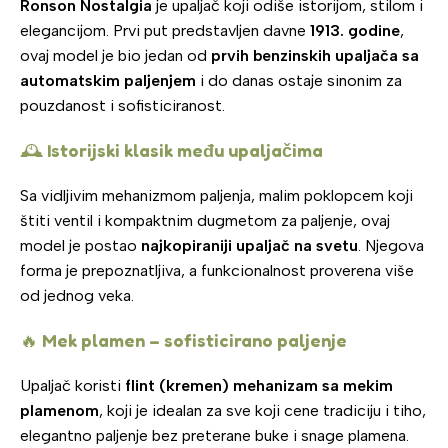
Ronson Nostalgia
je upaljač koji odiše istorijom, stilom i
elegancijom. Prvi put predstavljen davne
1913. godine
,
ovaj model je bio jedan od
prvih benzinskih upaljača sa
automatskim paljenjem
i do danas ostaje sinonim za
pouzdanost i sofisticiranost.
🕰️
Istorijski klasik među upaljačima
Sa vidljivim mehanizmom paljenja, malim poklopcem koji
štiti ventil i kompaktnim dugmetom za paljenje, ovaj
model je postao
najkopiraniji upaljač na svetu
. Njegova
forma je prepoznatljiva, a funkcionalnost proverena više
od jednog veka.
🔥
Mek plamen – sofisticirano paljenje
Upaljač koristi
flint (kremen) mehanizam sa mekim
plamenom
, koji je idealan za sve koji cene tradiciju i tiho,
elegantno paljenje bez preterane buke i snage plamena.