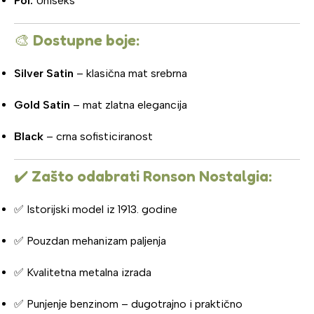
Pol:
Uniseks
🎨
Dostupne boje:
Silver Satin
– klasična mat srebrna
Gold Satin
– mat zlatna elegancija
Black
– crna sofisticiranost
✔️
Zašto odabrati Ronson Nostalgia:
✅ Istorijski model iz 1913. godine
✅ Pouzdan mehanizam paljenja
✅ Kvalitetna metalna izrada
✅ Punjenje benzinom – dugotrajno i praktično