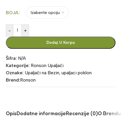
BOJA
-
+
Dodaj U Korpu
Šifra:
N/A
Kategorije:
Ronson Upaljači
Oznake:
Upaljači na Bezin
,
upaljaci poklon
Brend:
Ronson
Opis
Dodatne informacije
Recenzije (0)
O Brendu