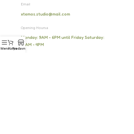
Email
xtemos.studio@mail.com
Opening Hoursa
Monday: 9AM - 6PM until Friday Saturday:
10AM - 4PM
Meni
Korpa
Prodavnica
Address
4140 Parker Rd. Allentown, New Mexico 31134
Social Links: