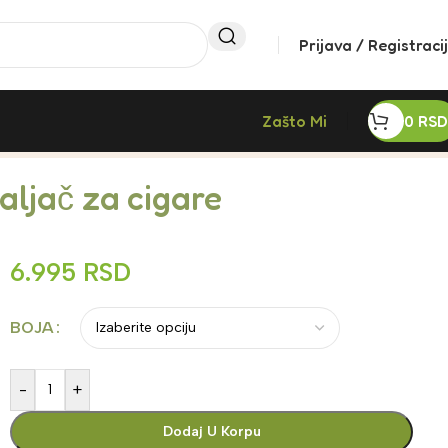
Prijava / Registraci
Zašto Mi
0
RSD
ljač za cigare
6.995
RSD
BOJA
-
+
Dodaj U Korpu