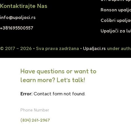
Kontaktirajte Nas
Ronson upalja
info@upaljaci.rs
Colibri upalja
+381695500557
Upaljači za lu
© 2017 - 2026 • Sva prava zadržana •
Upaljaci.rs
under auth
Have questions or want to
learn more? Let’s talk!
Error:
Contact form not found.
Phone Number
(834) 261-2967