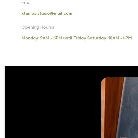
Email
xtemos.studio@mail.com
Opening Hoursa
Monday: 9AM - 6PM until Friday Saturday: 10AM - 4PM