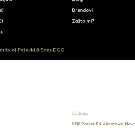
či
Brendovi
či
Zašto mi?
lu
ority of Peševki & Sons DOO
Address
4140 Parker Rd. Allentown, New