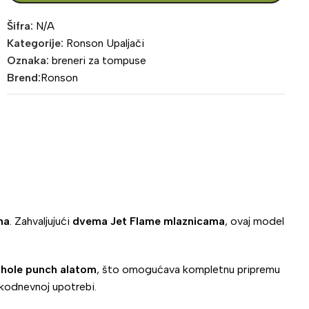
Šifra:
N/A
Kategorije:
Ronson Upaljači
Oznaka:
breneri za tompuse
Brend:
Ronson
na
. Zahvaljujući
dvema Jet Flame mlaznicama
, ovaj model
 hole punch alatom
, što omogućava kompletnu pripremu
akodnevnoj upotrebi.