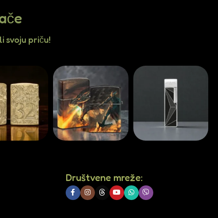
jače
i svoju priču!
Društvene mreže: