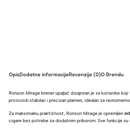
Opis
Dodatne informacije
Recenzije (0)
O Brendu
Ronson Mirage brener upaljač dizajniran je za korisnike koji
proizvodi stabilan i precizan plamen, idealan za ravnomerno
Za maksimalnu praktičnost, Ronson Mirage je opremljen
in
cigare bez potrebe za dodatnim priborom. Sve funkcije su 