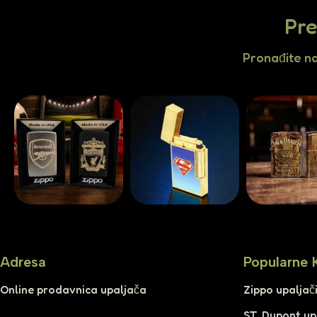
Pre
Pronađite n
Adresa
Popularne 
Online prodavnica upaljača
Zippo upaljač
ST. Dupont up