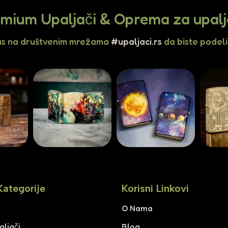
mium Upaljači & Oprema za upal
as na društvenim mrežama
#upaljaci.rs
da biste podelil
Kategorije
Korisni Linkovi
i
O Nama
aljači
Blog