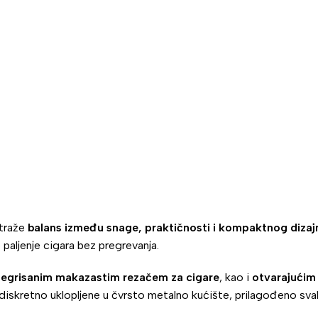
 traže
balans između snage, praktičnosti i kompaktnog dizaj
 paljenje cigara bez pregrevanja.
tegrisanim makazastim rezačem za cigare
, kao i
otvarajućim
diskretno uklopljene u čvrsto metalno kućište, prilagođeno sv