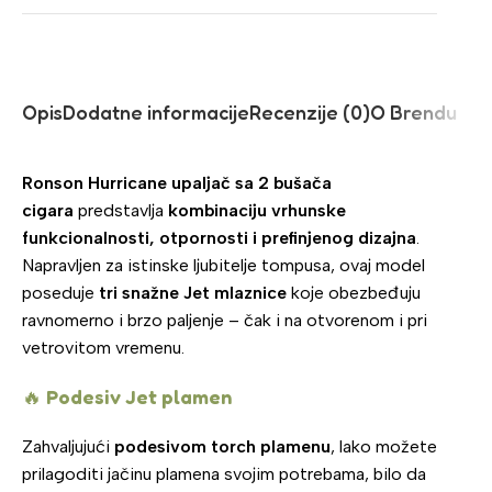
Opis
Dodatne informacije
Recenzije (0)
O Brendu
Ronson Hurricane upaljač sa 2 bušača
cigara
predstavlja
kombinaciju vrhunske
funkcionalnosti, otpornosti i prefinjenog dizajna
.
Napravljen za istinske ljubitelje tompusa, ovaj model
poseduje
tri snažne Jet mlaznice
koje obezbeđuju
ravnomerno i brzo paljenje – čak i na otvorenom i pri
vetrovitom vremenu.
🔥
Podesiv Jet plamen
Zahvaljujući
podesivom torch plamenu
, lako možete
prilagoditi jačinu plamena svojim potrebama, bilo da