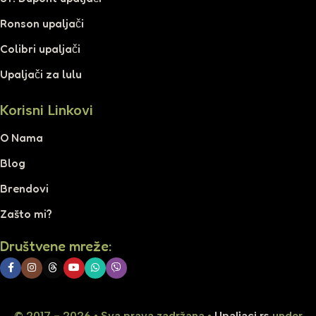
Ronson upaljači
Colibri upaljači
Upaljači za lulu
Korisni Linkovi
O Nama
Blog
Brendovi
Zašto mi?
Društvene mreže:
© 2017 - 2026 • Sva prava zadržana •
Upaljaci.rs
under