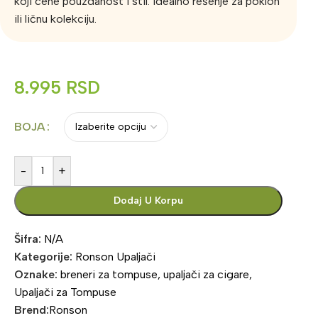
koji cene pouzdanost i stil. Idealno rešenje za poklon
ili ličnu kolekciju.
8.995
RSD
BOJA
-
+
Dodaj U Korpu
Šifra:
N/A
Kategorije:
Ronson Upaljači
Oznake:
breneri za tompuse
,
upaljači za cigare
,
Upaljači za Tompuse
Brend:
Ronson