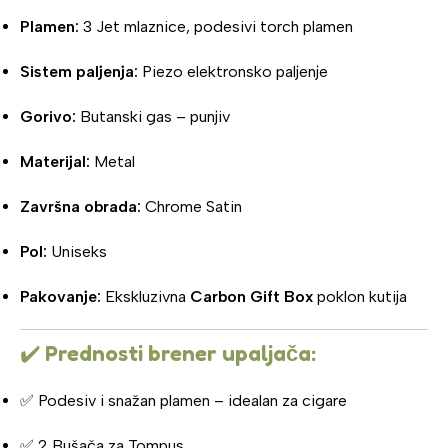
Plamen:
3 Jet mlaznice, podesivi torch plamen
Sistem paljenja:
Piezo elektronsko paljenje
Gorivo:
Butanski gas – punjiv
Materijal:
Metal
Završna obrada:
Chrome Satin
Pol:
Uniseks
Pakovanje:
Ekskluzivna
Carbon Gift Box
poklon kutija
✔️
Prednosti brener upaljača:
✅ Podesiv i snažan plamen – idealan za cigare
✅ 2 Bušača za Tompus