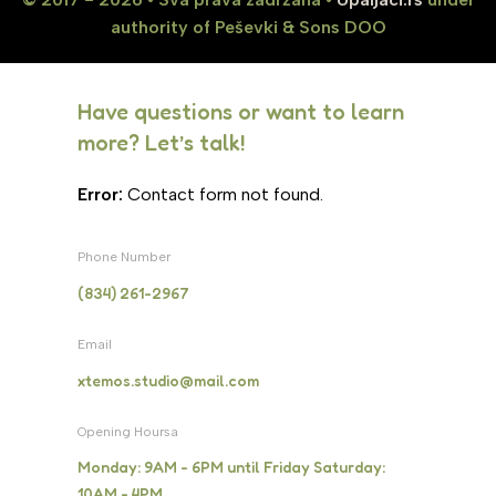
authority of Peševki & Sons DOO
Have questions or want to learn
more? Let’s talk!
Error:
Contact form not found.
Phone Number
(834) 261-2967
Email
xtemos.studio@mail.com
Opening Hoursa
Monday: 9AM - 6PM until Friday Saturday:
10AM - 4PM