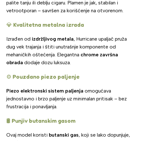
palite tanju ili deblju cigaru. Plamen je jak, stabilan i
vetrootporan – savršen za korišćenje na otvorenom.
💎
Kvalitetna metalna izrada
Izrađen od
izdržljivog metala
, Hurricane upaljač pruža
dug vek trajanja i štiti unutrašnje komponente od
mehaničkih oštećenja. Elegantna
chrome završna
obrada
dodaje dozu luksuza.
⚙️
Pouzdano piezo paljenje
Piezo elektronski sistem paljenja
omogućava
jednostavno i brzo paljenje uz minimalan pritisak – bez
frustracija i ponavljanja.
🛢️
Punjiv butanskim gasom
Ovaj model koristi
butanski gas
, koji se lako dopunjuje,