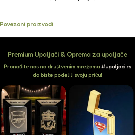
Povezani proizvodi
Premium Upaljači & Oprema za upaljače
Pronađite nas na društvenim mrežama
#upaljaci.rs
da biste podelili svoju priču!