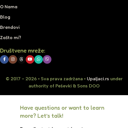
O Nama
Blog
Brendovi
Zašto mi?
Društvene mreže:
© 2017 - 2026 • Sva prava zadržana •
Upaljaci.rs
under
authority of Peševki & Sons DOO
Have questions or want to learn
more? Let’s talk!