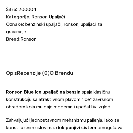
Šifra:
200004
Kategorije:
Ronson Upaljači
Oznake:
benzinski upaljači
,
ronson
,
upaljaci za
graviranje
Brend:
Ronson
Opis
Recenzije (0)
O Brendu
Ronson Blue Ice upaljač na benzin
spaja klasičnu
konstrukciju sa atraktivnom plavom “Ice” završnom
obradom koja mu daje moderan i upečatljiv izgled.
Zahvaljujući jednostavnom mehanizmu paljenja, lako se
koristi u svim uslovima, dok
punjivi sistem
omogućava