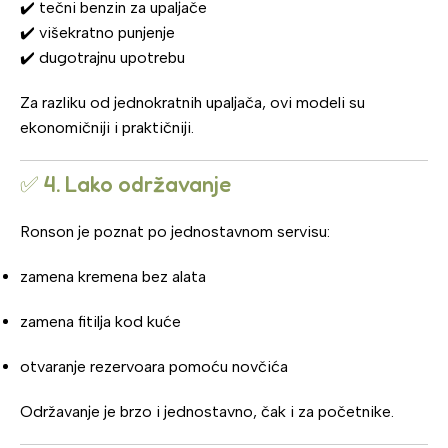
✔️ tečni benzin za upaljače
✔️ višekratno punjenje
✔️ dugotrajnu upotrebu
Za razliku od jednokratnih upaljača, ovi modeli su
ekonomičniji i praktičniji.
✅ 4. Lako održavanje
Ronson je poznat po jednostavnom servisu:
zamena kremena bez alata
zamena fitilja kod kuće
otvaranje rezervoara pomoću novčića
Održavanje je brzo i jednostavno, čak i za početnike.