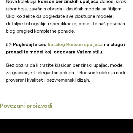
Nova kolekcija
Ronson benzinskih upaljača
donosi širok
izbor boja, završnih obrada i klasičnih modela sa fitiljem.
Ukoliko želite da pogledate sve dostupne modele,
detaljne fotografije i specifikacije, posetite naš poseban
blog pregled kompletne ponude.
👉
Pogledajte ceo
katalog Ronson upaljača
na blogu i
pronađite model koji odgovara Vašem stilu.
Bez obzira da li tražite klasičan benzinski upaljač, model
za graviranje ili elegantan poklon – Ronson kolekcija nudi
provereni kvalitet i bezvremenski dizajn.
Povezani proizvodi