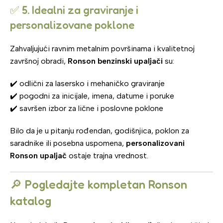
✅ 5. Idealni za graviranje i
personalizovane poklone
Zahvaljujući ravnim metalnim površinama i kvalitetnoj
završnoj obradi,
Ronson benzinski upaljači
su:
✔️ odlični za lasersko i mehaničko graviranje
✔️ pogodni za inicijale, imena, datume i poruke
✔️ savršen izbor za lične i poslovne poklone
Bilo da je u pitanju rođendan, godišnjica, poklon za
saradnike ili posebna uspomena,
personalizovani
Ronson upaljač
ostaje trajna vrednost.
🔎 Pogledajte kompletan Ronson
katalog