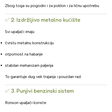
Zbog toga su pogodni i za poklon i za ličnu upotrebu.
✅ 2. Izdržljivo metalno kućište
Svi upaljači imaju:
čvrstu metalnu konstrukciju
otpornost na habanje
stabilan mehanizam paljenja
To garantuje dug vek trajanja i pouzdan rad.
✅ 3. Punjivi benzinski sistem
Ronson upaljači koriste: