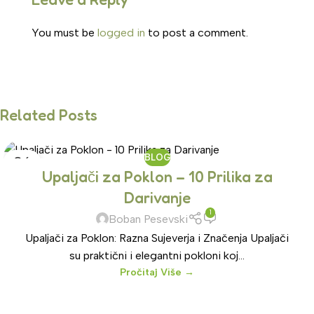
You must be
logged in
to post a comment.
Related Posts
BLOG
06
Upaljači za Poklon – 10 Prilika za
DEC
Darivanje
1
Boban Pesevski
Upaljači za Poklon: Razna Sujeverja i Značenja Upaljači
su praktični i elegantni pokloni koj...
Pročitaj Više →