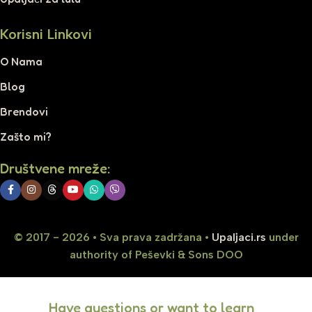
Korisni Linkovi
O Nama
Blog
Brendovi
Zašto mi?
Društvene mreže:
© 2017 - 2026 • Sva prava zadržana •
Upaljaci.rs
under
authority of Peševki & Sons DOO
Have questions or want to learn