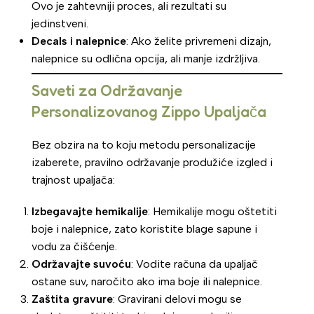
Ovo je zahtevniji proces, ali rezultati su
jedinstveni.
Decals i nalepnice
: Ako želite privremeni dizajn,
nalepnice su odlična opcija, ali manje izdržljiva.
Saveti za Održavanje
Personalizovanog Zippo Upaljača
Bez obzira na to koju metodu personalizacije
izaberete, pravilno održavanje produžiće izgled i
trajnost upaljača:
Izbegavajte hemikalije
: Hemikalije mogu oštetiti
boje i nalepnice, zato koristite blage sapune i
vodu za čišćenje.
Održavajte suvoću
: Vodite računa da upaljač
ostane suv, naročito ako ima boje ili nalepnice.
Zaštita gravure
: Gravirani delovi mogu se