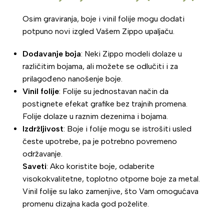
Osim graviranja, boje i vinil folije mogu dodati
potpuno novi izgled Vašem Zippo upaljaču.
Dodavanje boja
: Neki Zippo modeli dolaze u
različitim bojama, ali možete se odlučiti i za
prilagođeno nanošenje boje.
Vinil folije
: Folije su jednostavan način da
postignete efekat grafike bez trajnih promena.
Folije dolaze u raznim dezenima i bojama.
Izdržljivost
: Boje i folije mogu se istrošiti usled
česte upotrebe, pa je potrebno povremeno
održavanje.
Saveti
: Ako koristite boje, odaberite
visokokvalitetne, toplotno otporne boje za metal.
Vinil folije su lako zamenjive, što Vam omogućava
promenu dizajna kada god poželite.