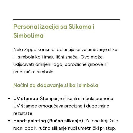
Personalizacija sa Slikama i
Simbolima
Neki Zippo korisnici odlučuju se za umetanje slika
ili simbola koji imaju lični značaj. Ovo može
uključivati omiljeni logo, porodične grbove ili
umetničke simbole.
Načini za dodavanje slika i simbola
UV štampa
: Štampanje slika ili simbola pomoću
UV štampe omogućava precizne i dugotrajne
rezultate.
Hand-painting (Ručno slikanje)
: Za one koji žele
ručni dodir, ručno slikanje nudi umetnički pristup.