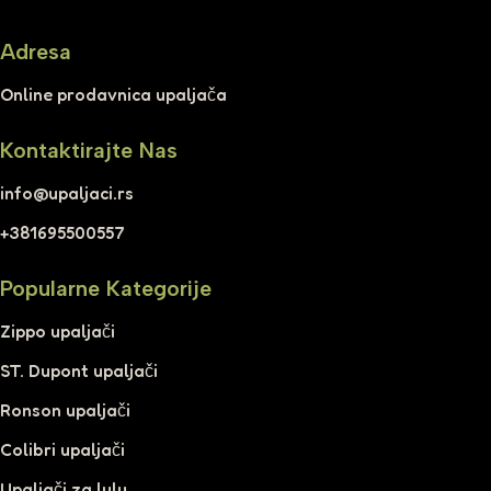
Adresa
Online prodavnica upaljača
Kontaktirajte Nas
info@upaljaci.rs
+381695500557
Popularne Kategorije
Zippo upaljači
ST. Dupont upaljači
Ronson upaljači
Colibri upaljači
Upaljači za lulu