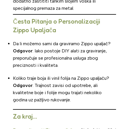
dodatno zaštititi tankim slojem voska ili
specijalnog premaza za metal.
Česta Pitanja o Personalizaciji
Zippo Upaljača
Da li možemo sami da graviramo Zippo upaljač?
Odgovor
: Iako postoje DIY alati za graviranje,
preporučuje se profesionalna usluga zbog
preciznosti i kvaliteta.
Koliko traje boja ili vinil folija na Zippo upaljaču?
Odgovor
: Trajnost zavisi od upotrebe, ali
kvalitetne boje i folije mogu trajati nekoliko
godina uz pažljivo rukovanje.
Za kraj…