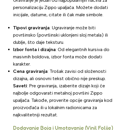
Graviranje je jedan od najpopularnijih načina za
personalizaciju Zippo upaljača. Možete dodati
inicijale, datume, citate ili čak male simbole.
Tipovi graviranja
: Ugraviranje može biti
površinsko (površinski uklonjeni sloj metala) ili
dublje, što daje teksturu.
Izbor fonta i dizajna
: Od elegantnih kursiva do
masivnih boldova, izbor fonta može dodati
karakter.
Cena graviranja
: Trošak zavisi od složenosti
dizajna, ali osnovni tekst obično nije preskup.
Saveti
: Pre graviranja, izaberite dizajn koji će
najbolje odgovarati metalnoj površini Zippo
upaljača. Takođe, proverite opcije graviranja kod
proizvođača ili u lokalnim radionicama za
najkvalitetniji rezultat.
Dodavanje Boja i Umotavanje (Vinil Folije)