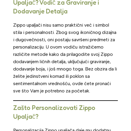
Upaljač? Vodič za Graviranje i
Dodavanje Detalja
Zippo upaljači nisu samo praktični već i simbol
stila i personalnosti. Zbog svog ikoničnog dizajna
i dugovečnosti, oni postaju savršeni predmeti za
personalizaciju. U ovom vodiču istražićemo
različite metode kako da prilagodite svoj Zippo
dodavanjem ličnih detalja, uključujući graviranje,
dodavanje boja, i još mnogo toga. Bez obzira da li
želite jedinstveni komad ili poklon sa
sentimentalnom vrednošću, ovde ćete pronaći
sve što Vam je potrebno za početak.
Zašto Personalizovati Zippo
Upaljač?
Personalizacija Zippo upaljača daje mu dodatnu