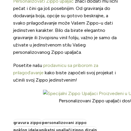
Personalizovati Zippo upaljač
znači dodati mu lični
pečat i čini ga još posebnijim. Od graviranja do
dodavanja boja, opcije su gotovo beskrajne, a
svako prilagođavanje može Vašem Zippo-u dati
jedinstven karakter. Bilo da birate elegantno
graviranje ili živopisnu vinil foliju, važno je samo da
uživate u jedinstvenom stilu Vašeg
personalizovanog Zippo upaljača.
Posetite našu
prodavnicu sa priborom za
prilagođavanje
kako biste započeli svoj projekat i
učinili svoj Zippo jedinstvenim!
Personalizovani Zippo upaljači dost
gravura zippo
personalizovani zippo
poklon ideje
unikatni upaljači
zippo dizajn