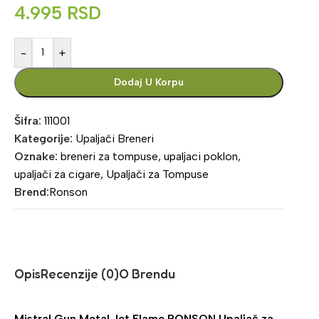
4.995
RSD
-
+
Dodaj U Korpu
Šifra:
111001
Kategorije:
Upaljači Breneri
Oznake:
breneri za tompuse
,
upaljaci poklon
,
upaljači za cigare
,
Upaljači za Tompuse
Brend:
Ronson
Opis
Recenzije (0)
O Brendu
Mistral Gun Metal Jet Flame RONSON Upaljač za