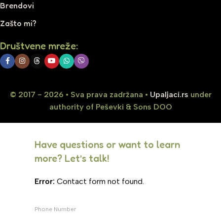
Brendovi
Zašto mi?
Društvene mreže:
© 2017 - 2026 • Sva prava zadržana •
Upaljaci.rs
under
authority of Peševki & Sons DOO
Have questions or want to learn
more? Let’s talk!
Error:
Contact form not found.
Phone Number