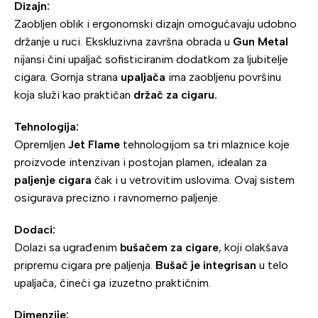
Dizajn:
Zaobljen oblik i ergonomski dizajn omogućavaju udobno
držanje u ruci. Ekskluzivna završna obrada u
Gun Metal
nijansi čini upaljač sofisticiranim dodatkom za ljubitelje
cigara. Gornja strana
upaljača
ima zaobljenu površinu
koja služi kao praktičan
držač za cigaru.
Tehnologija:
Opremljen
Jet Flame
tehnologijom sa tri mlaznice koje
proizvode intenzivan i postojan plamen, idealan za
paljenje cigara
čak i u vetrovitim uslovima. Ovaj sistem
osigurava precizno i ravnomerno paljenje.
Dodaci:
Dolazi sa ugrađenim
bušačem za cigare
, koji olakšava
pripremu cigara pre paljenja.
Bušač je integrisan
u telo
upaljača, čineći ga izuzetno praktičnim.
Dimenzije: