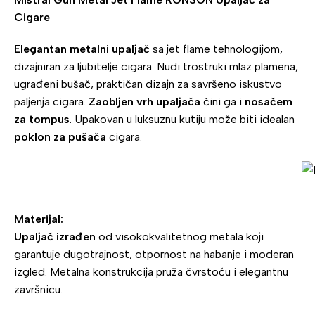
Cigare
Elegantan metalni upaljač
sa jet flame tehnologijom,
dizajniran za ljubitelje cigara. Nudi trostruki mlaz plamena,
ugrađeni bušač, praktičan dizajn za savršeno iskustvo
paljenja cigara.
Zaobljen vrh upaljača
čini ga i
nosačem
za tompus
. Upakovan u luksuznu kutiju može biti idealan
poklon za pušača
cigara.
Materijal:
Upaljač izrađen
od visokokvalitetnog metala koji
garantuje dugotrajnost, otpornost na habanje i moderan
izgled. Metalna konstrukcija pruža čvrstoću i elegantnu
završnicu.