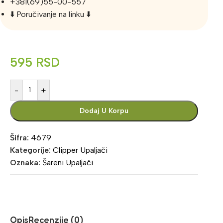
+381(69)55-00-557
⬇️ Poručivanje na linku ⬇️
595
RSD
-
+
Dodaj U Korpu
Šifra:
4679
Kategorije:
Clipper Upaljači
Oznaka:
Šareni Upaljači
Opis
Recenzije (0)