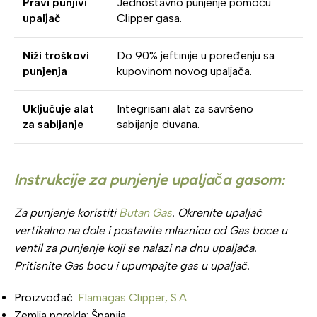
Pravi punjivi
Jednostavno punjenje pomoću
upaljač
Clipper gasa.
Niži troškovi
Do 90% jeftinije u poređenju sa
punjenja
kupovinom novog upaljača.
Uključuje alat
Integrisani alat za savršeno
za sabijanje
sabijanje duvana.
Instrukcije za punjenje upaljača gasom:
Za punjenje koristiti
Butan Gas
. Okrenite upaljač
vertikalno na dole i postavite mlaznicu od Gas boce u
ventil za punjenje koji se nalazi na dnu upaljača.
Pritisnite Gas bocu i upumpajte gas u upaljač.
Proizvođač:
Flamagas Clipper, S.A.
Zemlja porekla: Španija,