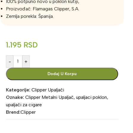
100% potpuno novo u poklon kutiji,
Proizvođač: Flamagas Clipper, S.A.
Zemlja porekla: Španija.
1.195
RSD
-
+
Dodaj U Korpu
Kategorije:
Clipper Upaljači
Oznake:
Clipper Metalni Upaljač
,
upaljaci poklon
,
upaljači za cigare
Brend:
Clipper