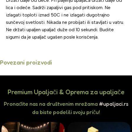
Držati dalje od dece. Pri paljenju upaljača držati dalje od
lica i odeće. Sadrži zapaljivi gas pod pritiskom. Ne
izlagati toploti iznad 50C i ne izlagati dugotrajno
sunčevoj svetlosti. Nikada ne probijati ili stavljati u vatru.
Ne držati upaljen upaljač duže od 10 sekundi. Budite
sigurni da je upaljač ugašen posle korisćenja.
Povezani proizvodi
Premium Upaljači & Oprema za upaljače
Pronađite nas na društvenim mrežama
#upaljaci.rs
da biste podelili svoju priču!