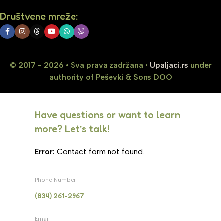
Društvene mreže:
© 2017 - 2026 • Sva prava zadržana •
Upaljaci.rs
under
authority of Peševki & Sons DOO
Have questions or want to learn
more? Let’s talk!
Error:
Contact form not found.
Phone Number
(834) 261-2967
Email