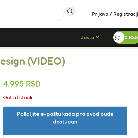
Prijava / Registraci
Zašto Mi
0
RSD
Design (VIDEO)
4.995
RSD
Out of stock
Pošaljite e-poštu kada proizvod bude
dostupan