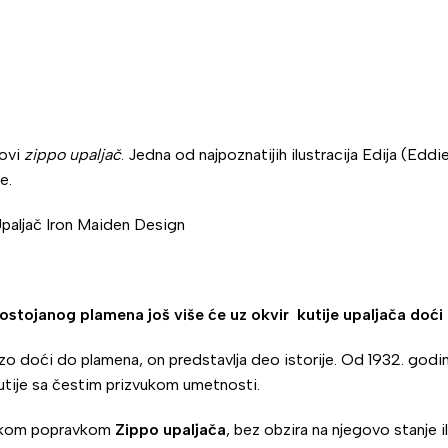
novi
zippo upaljač
. Jedna od najpoznatijih ilustracija Edija (E
e.
stojanog plamena još više će uz okvir kutije upaljača doći 
doći do plamena, on predstavlja deo istorije. Od 1932. godine,
utije sa čestim prizvukom umetnosti.
ičkom popravkom
Zippo upaljača
, bez obzira na njegovo stanje il