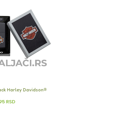
ack Harley Davidson®
495
RSD