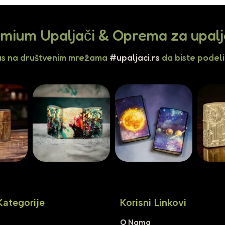
mium Upaljači & Oprema za upal
as na društvenim mrežama
#upaljaci.rs
da biste podelil
Kategorije
Korisni Linkovi
i
O Nama