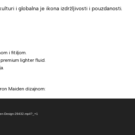
turi i globalna je ikona izdržljivosti i pouzdanosti.
m i fitiljom.
premium lighter fluid.
a.
Iron Maiden dizajnom:
aiden-Design-29432.mp4?_=1