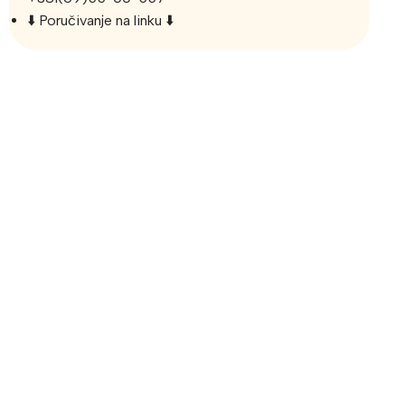
⬇️ Poručivanje na linku ⬇️