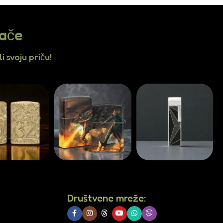
jače
i svoju priču!
Društvene mreže: