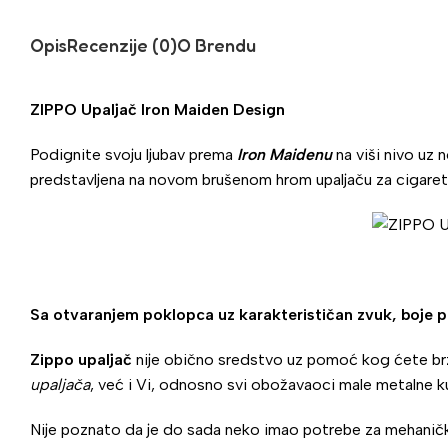
Opis
Recenzije (0)
O Brendu
ZIPPO Upaljač Iron Maiden Design
Podignite svoju ljubav prema
Iron Maidenu
na viši nivo uz 
predstavljena na novom brušenom hrom upaljaču za cigaret
Sa otvaranjem poklopca uz karakterističan zvuk, boje po
Zippo upaljač
nije obično sredstvo uz pomoć kog ćete brzo 
upaljača
, već i Vi, odnosno svi obožavaoci male metalne k
Nije poznato da je do sada neko imao potrebe za mehan