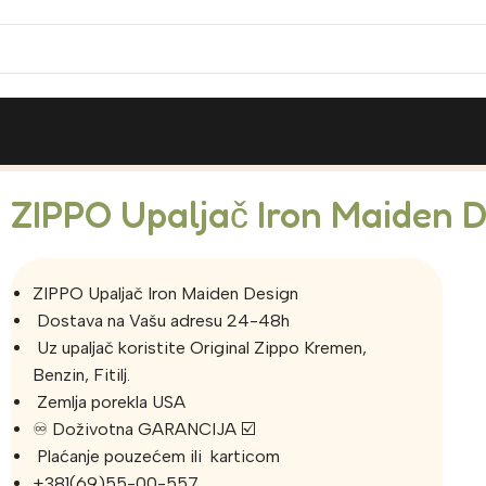
iden Design (VIDEO)
ZIPPO Upaljač Iron Maiden 
ZIPPO Upaljač Iron Maiden Design
Dostava na Vašu adresu 24-48h
Uz upaljač koristite Original Zippo Kremen,
Benzin, Fitilj.
Zemlja porekla USA
♾️ Doživotna GARANCIJA ☑️
Plaćanje pouzećem ili karticom
+381(69)55-00-557