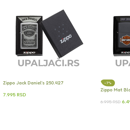
Zippo Jack Daniel’s 250.427
-7%
Zippo Mat Bl
7.995
RSD
6.
6.995
RSD