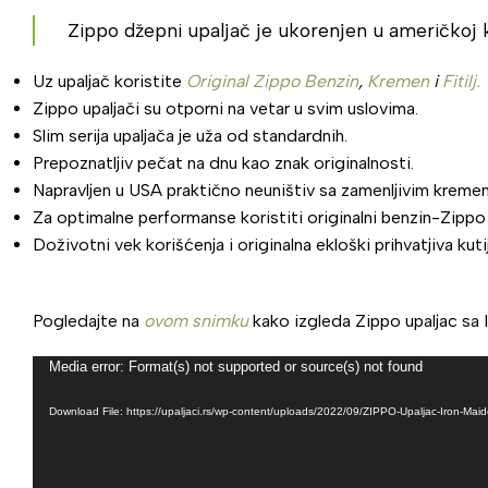
Zippo džepni upaljač je ukorenjen u američkoj kul
Uz upaljač koristite
Original Zippo Benzin
,
Kremen
i
Fitilj.
Zippo upaljači su otporni na vetar u svim uslovima.
Slim serija upaljača je uža od standardnih.
Prepoznatljiv pečat na dnu kao znak originalnosti.
Napravljen u USA praktično neuništiv sa zamenljivim kremeno
Za optimalne performanse koristiti originalni benzin-Zippo 
Doživotni vek korišćenja i originalna ekloški prihvatjiva kutij
Pogledajte na
ovom snimku
kako izgleda Zippo upaljac sa 
Video
Media error: Format(s) not supported or source(s) not found
Player
Download File: https://upaljaci.rs/wp-content/uploads/2022/09/ZIPPO-Upaljac-Iron-M