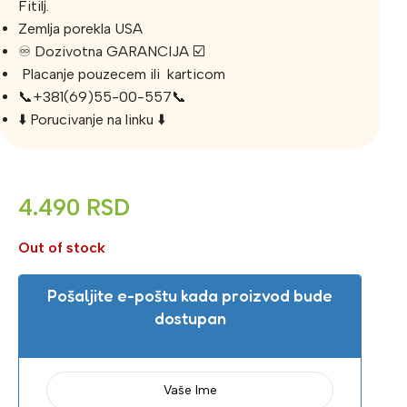
Fitilj.
Zemlja porekla USA
♾️ Dozivotna GARANCIJA ☑️
Placanje pouzecem ili karticom
📞+381(69)55-00-557📞
⬇️ Porucivanje na linku ⬇️
4.490
RSD
Out of stock
Pošaljite e-poštu kada proizvod bude
dostupan