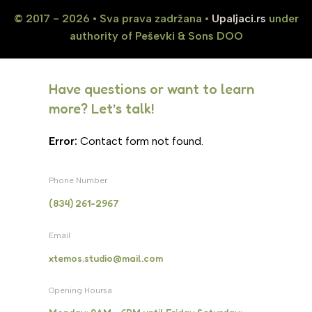
© 2017 - 2026 • Sva prava zadržana •
Upaljaci.rs
under
authority of Peševki & Sons DOO
Have questions or want to learn
more? Let’s talk!
Error:
Contact form not found.
Phone Number
(834) 261-2967
Email
xtemos.studio@mail.com
Opening Hoursa