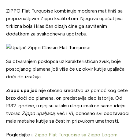
ZIPPO Flat Turquoise kombinuje moderan mat finiš sa
prepoznatljivim Zippo kvalitetom. Njegova upečatljiva
tirkizna boja i klasičan dizajn čine ga savršenim
dodatkom za svakodnevnu upotrebu.
Sa otvaranjem poklopca uz karakterističan zvuk, boje
postojanog plamena još više će uz okvir kutije upaljača
doći do izražaja.
Zippo upaljač
nije obično sredstvo uz pomoć kog ćete
brzo doći do plamena, on predstavlja deo istorije. Od
1932. godine, u njoj su vitalnu ulogu imali ne samo idejni
tvorac
Zippo upaljača
, već i Vi, odnosno svi obožavaoci
male metalne kutije sa čestim prizvukom umetnosti.
Pogledajte i:
Zippo Flat Turquoise sa Zippo Logom