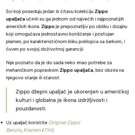
Svi koji poseduju jedan ili čitavu kolekciju
Zippo
upaljača
učinili su ga jednom od najvećih i najpoznatijih
američkih ikona.
Zippo
je prepoznatljiv po obliku i dizajnu
koji omogućava jednostavno korišćenje i postojan
plamen, po karakterističnom kliku poklopca sa šarkom, i
čuven po svojoj doživotnoj garanciji.
Nije poznato da je do sada neko imao potrebe za
mehaničkom popravkom
Zippo upaljača
, bez obzira na
njegovo stanje ili starost.
Zippo džepni upaljač je ukorenjen u američkoj
kulturi i globalna je ikona izdržljivosti i
pouzdanosti.
Uz upaljač koristite
Original Zippo
Benzin
,
Kremen
i
Fitilj.