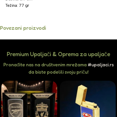
Težina: 77 gr
Povezani proizvodi
Premium Upaljači & Oprema za upaljače
Pronađite nas na društvenim mrežama
#upaljaci.rs
da biste podelili svoju priču!