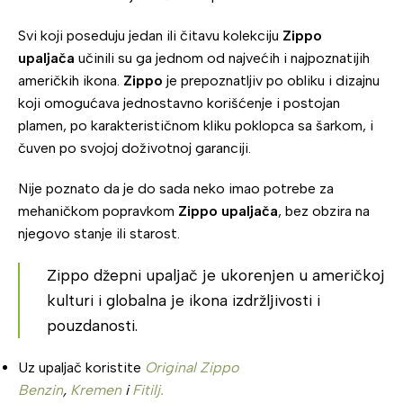
Svi koji poseduju jedan ili čitavu kolekciju
Zippo
upaljača
učinili su ga jednom od najvećih i najpoznatijih
američkih ikona.
Zippo
je prepoznatljiv po obliku i dizajnu
koji omogućava jednostavno korišćenje i postojan
plamen, po karakterističnom kliku poklopca sa šarkom, i
čuven po svojoj doživotnoj garanciji.
Nije poznato da je do sada neko imao potrebe za
mehaničkom popravkom
Zippo upaljača
, bez obzira na
njegovo stanje ili starost.
Zippo džepni upaljač je ukorenjen u američkoj
kulturi i globalna je ikona izdržljivosti i
pouzdanosti.
Uz upaljač koristite
Original Zippo
Benzin
,
Kremen
i
Fitilj.