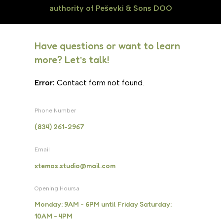
authority of Peševki & Sons DOO
Have questions or want to learn
more? Let’s talk!
Error:
Contact form not found.
Phone Number
(834) 261-2967
Email
xtemos.studio@mail.com
Opening Hoursa
Monday: 9AM - 6PM until Friday Saturday:
10AM - 4PM