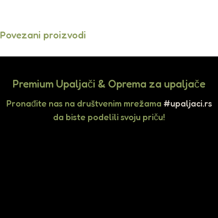
Povezani proizvodi
Premium Upaljači & Oprema za upaljače
Pronađite nas na društvenim mrežama
#upaljaci.rs
da biste podelili svoju priču!