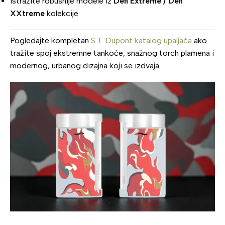
Istražite robusnije modele iz
Défi Extreme / Défi
XXtreme
kolekcije
Pogledajte kompletan
S.T. Dupont katalog upaljača
ako
tražite spoj ekstremne tankoće, snažnog torch plamena i
modernog, urbanog dizajna koji se izdvaja.