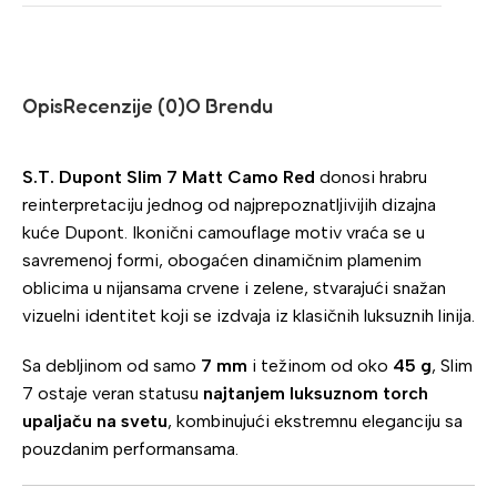
Opis
Recenzije (0)
O Brendu
S.T. Dupont Slim 7 Matt Camo Red
donosi hrabru
reinterpretaciju jednog od najprepoznatljivijih dizajna
kuće Dupont. Ikonični camouflage motiv vraća se u
savremenoj formi, obogaćen dinamičnim plamenim
oblicima u nijansama crvene i zelene, stvarajući snažan
vizuelni identitet koji se izdvaja iz klasičnih luksuznih linija.
Sa debljinom od samo
7 mm
i težinom od oko
45 g
, Slim
7 ostaje veran statusu
najtanjem luksuznom torch
upaljaču na svetu
, kombinujući ekstremnu eleganciju sa
pouzdanim performansama.