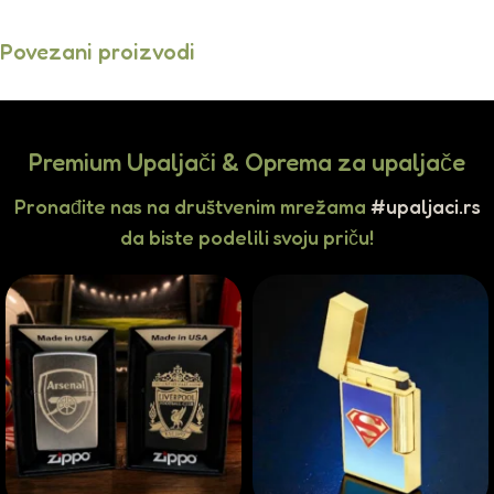
Povezani proizvodi
Premium Upaljači & Oprema za upaljače
Pronađite nas na društvenim mrežama
#upaljaci.rs
da biste podelili svoju priču!