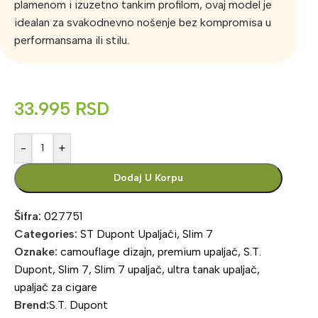
plamenom i izuzetno tankim profilom, ovaj model je
idealan za svakodnevno nošenje bez kompromisa u
performansama ili stilu.
33.995
RSD
-
+
Dodaj U Korpu
Šifra:
027751
Categories:
ST Dupont Upaljači
,
Slim 7
Oznake:
camouflage dizajn
,
premium upaljač
,
S.T.
Dupont
,
Slim 7
,
Slim 7 upaljač
,
ultra tanak upaljač
,
upaljač za cigare
Brend:
S.T. Dupont