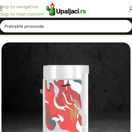
Skip to navigation
Skip to main content
Home
/
ST Dupont Upaljači
/
Slim 7