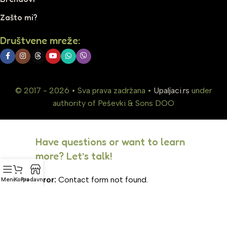
Zašto mi?
Društvene mreže:
© 2017 - 2026 • Sva prava zadržana •
Upaljaci.rs
under
authority of Peševki & Sons DOO
Have questions or want to learn
more? Let’s talk!
Error:
Contact form not found.
Meni
Korpa
Prodavnica
Phone Number
(834) 261-2967