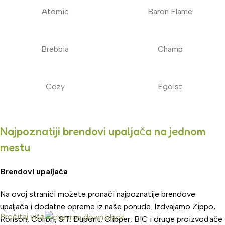
Atomic
Baron Flame
Brebbia
Champ
Cozy
Egoist
Najpoznatiji brendovi upaljača na jednom
mestu
Brendovi upaljača
Na ovoj stranici možete pronaći najpoznatije brendove
upaljača i dodatne opreme iz naše ponude. Izdvajamo Zippo,
Pročitaj više
Ronson, Colibri, S.T. Dupont, Clipper, BIC i druge proizvođače