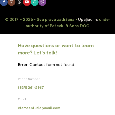
© 2017 - 2026 • Sva prava zadržana •
Upaljaci.rs
under
authority of Peševki & Sons DOO
Have questions or want to learn
more? Let’s talk!
Error:
Contact form not found.
Phone Number
(834) 261-2967
Email
xtemos.studio@mail.com