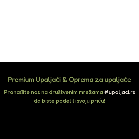
Premium Upaljači & Oprema za upaljače
Pronađite nas na društvenim mrežama
#upaljaci.rs
da biste podelili svoju priču!